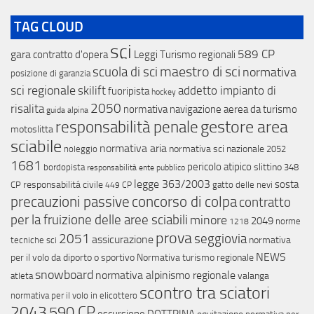
TAG CLOUD
sci
589 CP
gara
contratto d'opera
Leggi Turismo regionali
maestro di sci
scuola di sci
normativa
posizione di garanzia
sci regionale
skilift
addetto impianto di
fuoripista
hockey
2050
risalita
normativa navigazione aerea da turismo
guida alpina
gestore area
responsabilità penale
motoslitta
sciabile
normativa aria
normativa sci nazionale
noleggio
2052
1681
pericolo atipico
slittino
bordopista
348
responsabilità ente pubblico
legge 363/2003
sosta
responsabilitá civile
CP
gatto delle nevi
449 CP
concorso di colpa
precauzioni passive
contratto
per la fruizione delle aree sciabili
minore
2049
norme
1218
prova
2051
seggiovia
assicurazione
normativa
tecniche sci
NEWS
per il volo da diporto o sportivo
Normativa turismo regionale
snowboard
normativa alpinismo regionale
valanga
atleta
scontro tra sciatori
normativa per il volo in elicottero
2043
590 CP