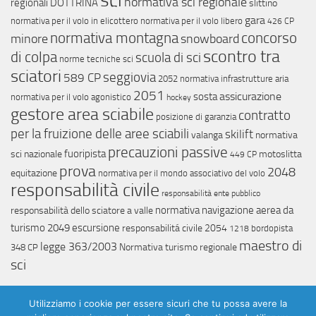
normativa sci regionale
regionali
DOTTRINA
slittino
gara
normativa per il volo in elicottero
normativa per il volo libero
426 CP
concorso
normativa montagna
minore
snowboard
scontro tra
di colpa
scuola di sci
norme tecniche sci
sciatori
seggiovia
589 CP
2052
normativa infrastrutture aria
2051
assicurazione
sosta
normativa per il volo agonistico
hockey
gestore area sciabile
contratto
posizione di garanzia
per la fruizione delle aree sciabili
skilift
valanga
normativa
precauzioni passive
fuoripista
sci nazionale
motoslitta
449 CP
prova
2048
equitazione
normativa per il mondo associativo del volo
responsabilità civile
responsabilità ente pubblico
normativa navigazione aerea da
responsabilità dello sciatore a valle
turismo
2049
escursione
responsabilitá civile
2054
bordopista
1218
maestro di
legge 363/2003
Normativa turismo regionale
348 CP
sci
Utilizziamo i cookie per essere sicuri che tu possa avere la