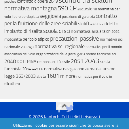
scontro tra sciatori
contratto d'opera
2049
pubblico
590 CP
normativa montagna
escursione
normativa per il
contratto
seggiovia
volo libero
bordopista
posizione di garanzia
per la fruizione delle aree sciabili
skilift
addetto
426 CP
scuola di sci
impianto di risalita
normativa aria
348 CP
2052
precauzioni passive
pericolo atipico
motoslitta
normativa sci
normativa sci regionale
nazionale
valanga
normativa per il mondo
gara
organizzatore della gara
associativo del volo
norme tecniche sci
2043
2051
2048
DOTTRINA
sosta
responsabilitá civile
fuoripista
normativa navigazione aerea da turismo
2054
449 CP
1681
minore
legge 363/2003
atleta
normativa per il volo in
elicottero
©
2026
lawtech. Tutti i diritti riservati.
Login
–
Privacy Policy
–
Cookie Policy
–
Credit
Utilizziamo i cookie per essere sicuri che tu possa avere la