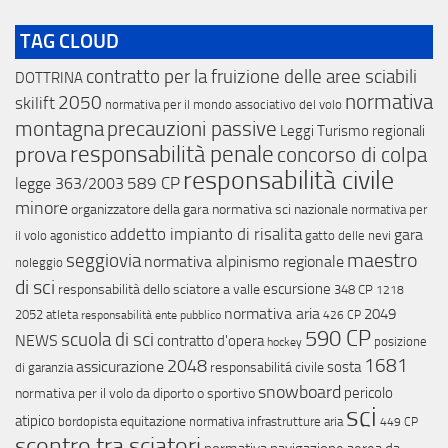
TAG CLOUD
contratto per la fruizione delle aree sciabili
DOTTRINA
normativa
2050
skilift
normativa per il mondo associativo del volo
montagna
precauzioni passive
Leggi Turismo regionali
responsabilità penale
prova
concorso di colpa
responsabilità civile
589 CP
legge 363/2003
minore
organizzatore della gara
normativa sci nazionale
normativa per
addetto impianto di risalita
gara
il volo agonistico
gatto delle nevi
maestro
seggiovia
normativa alpinismo regionale
noleggio
di sci
escursione
responsabilità dello sciatore a valle
348 CP
1218
normativa aria
2049
2052
atleta
responsabilità ente pubblico
426 CP
590 CP
scuola di sci
NEWS
contratto d'opera
posizione
hockey
1681
2048
assicurazione
sosta
responsabilitá civile
di garanzia
snowboard
pericolo
normativa per il volo da diporto o sportivo
sci
atipico
equitazione
bordopista
normativa infrastrutture aria
449 CP
scontro tra sciatori