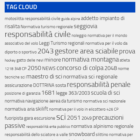
TAG CLOUD
addetto impianto di
motoslitta
responsabilitá civile
guida alpina
seggiovia
risalita
Normativa turismo regionale
responsabilità civile
noleggio
normativa per il mondo
Leggi Turismo regionali
normativa per il volo da
associativo del volo
gestore area sciabile
2043
prova
diporto o sportivo
normativa montagna
minore
gatto delle nevi
atleta
hockey
concorso di colpa
2050
2048
NEWS
348 CP
norme
1218
maestro di sci
normativa sci regionale
tecniche sci
responsabilità penale
assicurazione
DOTTRINA
sosta
scuola di sci
1681
legge 363/2003
posizione di garanzia
normativa navigazione aerea da turismo
normativa sci nazionale
skilift
normativa aria
normativa per il volo in elicottero
426 CP
sci
precauzioni
2051
gara
fuoripista
escursione
2049
passive
normativa alpinismo regionale
responsabilità ente pubblico
snowboard
responsabilità dello sciatore a valle
slittino
normativa per