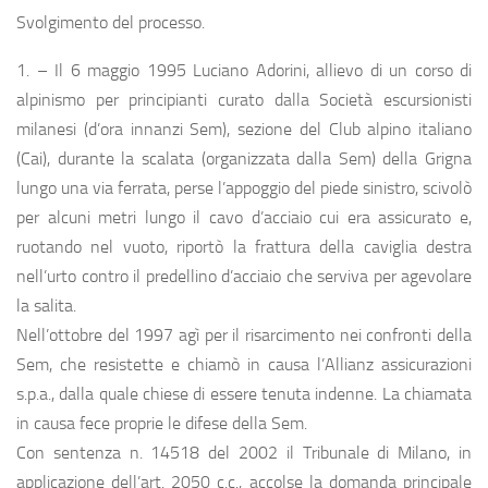
Svolgimento del processo.
1. – Il 6 maggio 1995 Luciano Adorini, allievo di un corso di
alpinismo per principianti curato dalla Società escursionisti
milanesi (d’ora innanzi Sem), sezione del Club alpino italiano
(Cai), durante la scalata (organizzata dalla Sem) della Grigna
lungo una via ferrata, perse l’appoggio del piede sinistro, scivolò
per alcuni metri lungo il cavo d’acciaio cui era assicurato e,
ruotando nel vuoto, riportò la frattura della caviglia destra
nell’urto contro il predellino d’acciaio che serviva per agevolare
la salita.
Nell’ottobre del 1997 agì per il risarcimento nei confronti della
Sem, che resistette e chiamò in causa l’Allianz assicurazioni
s.p.a., dalla quale chiese di essere tenuta indenne. La chiamata
in causa fece proprie le difese della Sem.
Con sentenza n. 14518 del 2002 il Tribunale di Milano, in
applicazione dell’art. 2050 c.c., accolse la domanda principale