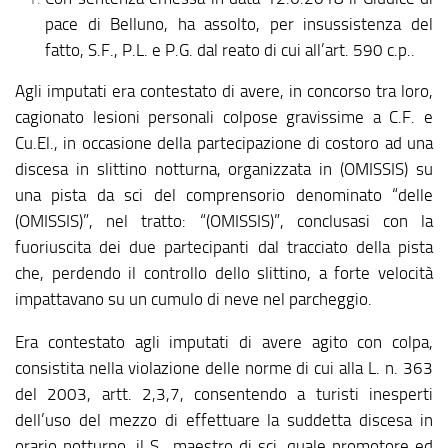
pace di Belluno, ha assolto, per insussistenza del
fatto, S.F., P.L. e P.G. dal reato di cui all’art. 590 c.p..
Agli imputati era contestato di avere, in concorso tra loro,
cagionato lesioni personali colpose gravissime a C.F. e
Cu.El., in occasione della partecipazione di costoro ad una
discesa in slittino notturna, organizzata in (OMISSIS) su
una pista da sci del comprensorio denominato “delle
(OMISSIS)”, nel tratto: “(OMISSIS)”, conclusasi con la
fuoriuscita dei due partecipanti dal tracciato della pista
che, perdendo il controllo dello slittino, a forte velocità
impattavano su un cumulo di neve nel parcheggio.
Era contestato agli imputati di avere agito con colpa,
consistita nella violazione delle norme di cui alla L. n. 363
del 2003, artt. 2,3,7, consentendo a turisti inesperti
dell’uso del mezzo di effettuare la suddetta discesa in
orario notturno, il S., maestro di sci, quale promotore ed