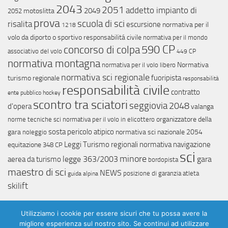
2043
2051
addetto impianto di
2049
motoslitta
2052
prova
scuola di sci
risalita
escursione
normativa per il
1218
volo da diporto o sportivo
responsabilitá civile
normativa per il mondo
concorso di colpa
590 CP
associativo del volo
449 CP
normativa montagna
Normativa
normativa per il volo libero
normativa sci regionale
fuoripista
turismo regionale
responsabilità
responsabilità civile
contratto
ente pubblico
hockey
scontro tra sciatori
seggiovia
2048
d'opera
valanga
organizzatore della
norme tecniche sci
normativa per il volo in elicottero
sosta
pericolo atipico
gara
normativa sci nazionale
2054
noleggio
Leggi Turismo regionali
normativa navigazione
equitazione
348 CP
sci
minore
legge 363/2003
gara
aerea da turismo
bordopista
maestro di sci
NEWS
posizione di garanzia
atleta
guida alpina
skilift
Utilizziamo i cookie per essere sicuri che tu possa avere la
migliore esperienza sul nostro sito. Se continui ad utilizzare