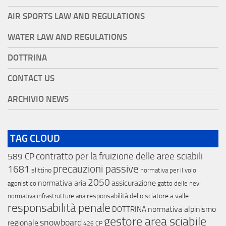
AIR SPORTS LAW AND REGULATIONS
WATER LAW AND REGULATIONS
DOTTRINA
CONTACT US
ARCHIVIO NEWS
TAG CLOUD
contratto per la fruizione delle aree sciabili
589 CP
precauzioni passive
1681
slittino
normativa per il volo
2050
normativa aria
assicurazione
agonistico
gatto delle nevi
responsabilità dello sciatore a valle
normativa infrastrutture aria
responsabilità penale
normativa alpinismo
DOTTRINA
gestore area sciabile
snowboard
regionale
426 CP