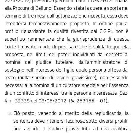
27/6/2012, presentò querela in data 11/9/2012 innanzi
alla Procura di Belluno. Essendo stata la querela sporta nel
termine di tre mesi dall’autorizzazione ricevuta, essa deve
intendersi tempestivamente proposta. In ordine poi al
profilo riguardante la qualità rivestita dal C.G.P., non è
superfluo rammentare che la giurisprudenza di questa
Corte ha avuto modo di precisare che è valida la querela
proposta, nei limiti dei poteri individuati dal decreto di
nomina del giudice tutelare, dall’amministratore di
sostegno nell’interesse del figlio quale persona offesa dal
reato (nella specie, di lesioni gravissime), non essendo
necessaria la nomina di un curatore speciale per l’assenza
di un conflitto di interessi tra le persone interessate (Sez.
4, n. 32338 del 08/05/2012, Rv. 253155 – 01).
Ciò posto, venendo al merito della regiudicanda, la
sentenza deve ritenersi lacunosa sotto diversi profili,
non avendo il Giudice provveduto ad una analitica