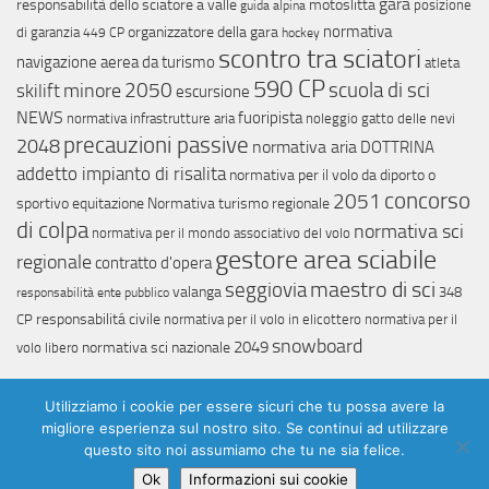
gara
responsabilità dello sciatore a valle
motoslitta
posizione
guida alpina
normativa
organizzatore della gara
di garanzia
449 CP
hockey
scontro tra sciatori
navigazione aerea da turismo
atleta
590 CP
scuola di sci
minore
2050
skilift
escursione
NEWS
fuoripista
normativa infrastrutture aria
noleggio
gatto delle nevi
precauzioni passive
2048
normativa aria
DOTTRINA
addetto impianto di risalita
normativa per il volo da diporto o
concorso
2051
sportivo
equitazione
Normativa turismo regionale
di colpa
normativa sci
normativa per il mondo associativo del volo
gestore area sciabile
regionale
contratto d'opera
maestro di sci
seggiovia
valanga
348
responsabilità ente pubblico
responsabilitá civile
CP
normativa per il volo in elicottero
normativa per il
snowboard
2049
normativa sci nazionale
volo libero
Utilizziamo i cookie per essere sicuri che tu possa avere la
migliore esperienza sul nostro sito. Se continui ad utilizzare
questo sito noi assumiamo che tu ne sia felice.
©
2026
lawtech. Tutti i diritti riservati.
Ok
Informazioni sui cookie