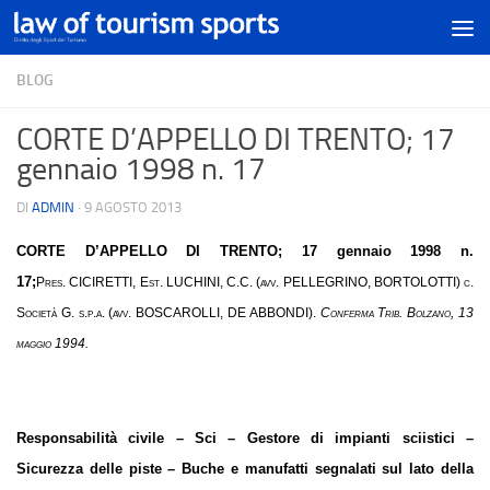
BLOG
CORTE D’APPELLO DI TRENTO; 17
gennaio 1998 n. 17
DI
ADMIN
·
9 AGOSTO 2013
CORTE D’APPELLO DI TRENTO
; 17 gennaio 1998 n.
17;
Pres. CICIRETTI, Est. LUCHINI, C.C. (avv. PELLEGRINO, BORTOLOTTI) c.
Società G. s.p.a. (avv. BOSCAROLLI, DE ABBONDI).
Conferma Trib. Bolzano, 13
maggio 1994.
Responsabilità civile – Sci – Gestore di impianti sciistici –
Sicurezza delle piste – Buche e manufatti segnalati sul lato della