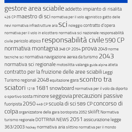
gestore area sciabile
addetto impianto di risalita
maestro di sci
normativa per il volo agonistico
gatto delle
426 CP
sci
contratto d'opera
nevi
normativa infrastrutture aria
noleggio
normativa sci nazionale
responsabilitá
normativa per il volo in elicottero
responsabilità civile
590 CP
pericolo atipico
civile
prova
normativa montagna
2049
2054
348 CP
norme
2043
normativa navigazione aerea da turismo
tecniche sci
normativa sci regionale
motoslitta
valanga
atleta
guida alpina
contratto per la fruizione delle aree sciabili
Leggi
scontro tra
2048
gara
Turismo regionali
equitazione
sciatori
1681
snowboard
normativa per il volo da diporto
1218
precauzioni passive
minore
seggiovia
sosta
o sportivo
concorso di
scuola di sci
2050
589 CP
fuoripista
449 CP
colpa
skilift
organizzatore della gara
Normativa
bordopista
2052
2051
NEWS
assicurazione
legge
DOTTRINA
turismo regionale
363/2003
normativa aria
slittino
normativa per il mondo
hockey