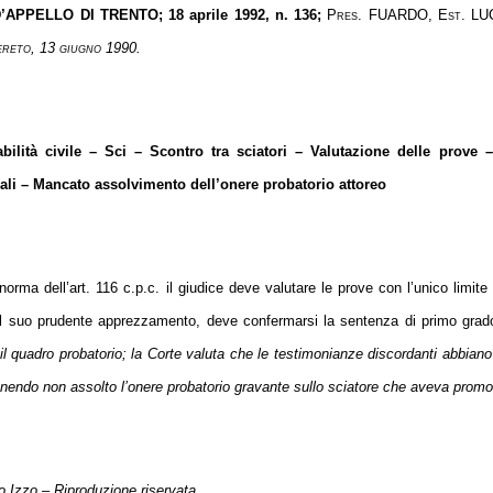
’APPELLO DI TRENTO
; 18 aprile 1992, n. 136;
Pres. FUARDO, Est. LUC
ereto, 13 giugno 1990.
bilità civile – Sci – Scontro tra sciatori – Valutazione delle prove 
ali – Mancato assolvimento dell’onere probatorio attoreo
norma dell’art. 116 c.p.c. il giudice deve valutare le prove con l’unico limi
l suo prudente apprezzamento, deve confermarsi la sentenza di primo grad
 il quadro probatorio; la Corte valuta che le testimonianze discordanti abbian
enendo non assolto l’onere probatorio gravante sullo sciatore che aveva promo
 Izzo – Riproduzione riservata