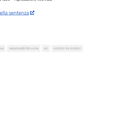
ella sentenza
ova
responsabilità civile
sci
scontro tra sciatori