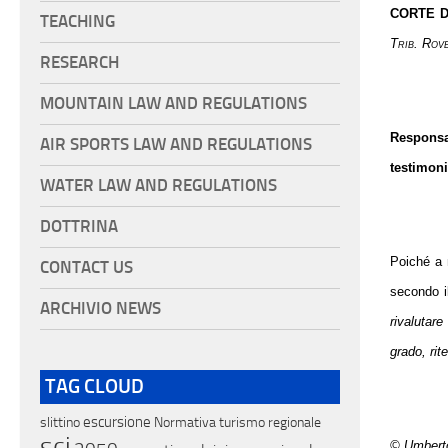
CORTE D
TEACHING
Trib. Rov
RESEARCH
MOUNTAIN LAW AND REGULATIONS
Responsa
AIR SPORTS LAW AND REGULATIONS
testimoni
WATER LAW AND REGULATIONS
DOTTRINA
Poiché a 
CONTACT US
secondo i
ARCHIVIO NEWS
rivalutare
grado, rit
TAG CLOUD
escursione
slittino
Normativa turismo regionale
sci
© Umberto