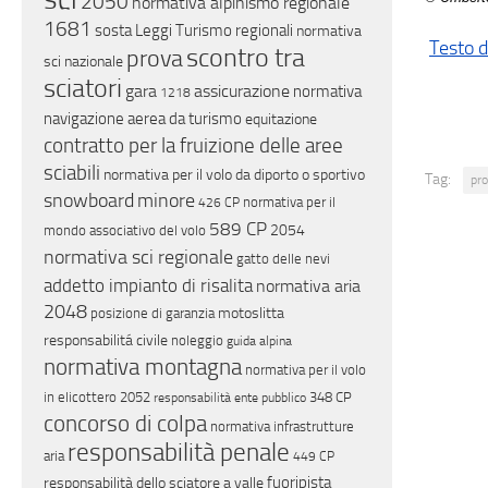
2050
normativa alpinismo regionale
1681
sosta
Leggi Turismo regionali
normativa
Testo d
scontro tra
prova
sci nazionale
sciatori
gara
assicurazione
normativa
1218
navigazione aerea da turismo
equitazione
contratto per la fruizione delle aree
sciabili
normativa per il volo da diporto o sportivo
Tag:
pr
snowboard
minore
normativa per il
426 CP
589 CP
2054
mondo associativo del volo
normativa sci regionale
gatto delle nevi
addetto impianto di risalita
normativa aria
2048
motoslitta
posizione di garanzia
responsabilitá civile
noleggio
guida alpina
normativa montagna
normativa per il volo
in elicottero
2052
348 CP
responsabilità ente pubblico
concorso di colpa
normativa infrastrutture
responsabilità penale
aria
449 CP
fuoripista
responsabilità dello sciatore a valle