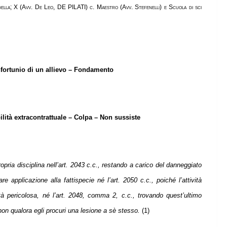
ella; X (Avv. De Leo, DE PILATI) c. Maestro (Avv. Stefenelli) e Scuola di sci
Infortunio di un allievo – Fondamento
ilità extracontrattuale – Colpa – Non sussiste
 propria disciplina nell’art. 2043 c.c., restando a carico del danneggiato
re applicazione alla fattispecie né l’art. 2050 c.c., poiché l’attività
ità pericolosa, né l’art. 2048, comma 2, c.c., trovando quest’ultimo
 non qualora egli procuri una lesione a sè stesso.
(1)