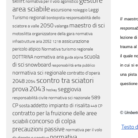
gestore
skilift
normativa per il volo agonistico
area sciabile
escursione
Leggi
noleggio
Turismo regionali
responsabilità dello
bordopista
Il maestr
maestro di sci
2050
sciatore a valle
valanga
responsabi
motoslitta
organizzatore della gara
normativa
lezione di
assicurazione
infrastrutture aria
2052
1218
trauma al 
pericolo atipico
Normativa turismo regionale
scuola
il quale n
normativa aria
DOTTRINA
guida alpina
di sci
snowboard
in cui si 
responsabilità ente pubblico
normativa sci regionale
contratto d'opera
una pista 
scontro tra sciatori
2048
2054
questione 
2043
prova
seggiovia
hockey
589
responsabilitá civile
normativa sci nazionale
CP
addetto impianto di risalita
sosta
449 CP
contratto per la fruizione delle aree
© Umberto
concorso di colpa
sciabili
Testo d
precauzioni passive
normativa per il volo
normativa
da diporto o sportivo