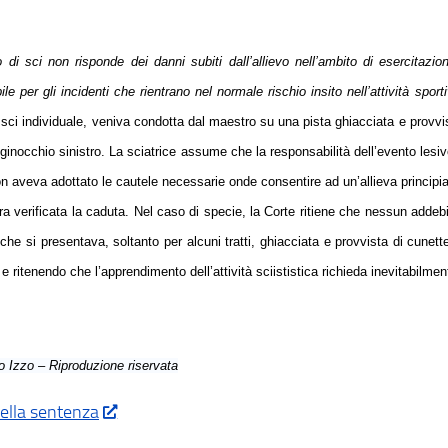
o di sci non risponde dei danni subiti dall’allievo nell’ambito di esercitaz
le per gli incidenti che rientrano nel normale rischio insito nell’attività sport
 sci individuale, veniva condotta dal maestro su una pista ghiacciata e provvi
ginocchio sinistro. La sciatrice assume che la responsabilità dell’evento lesi
on aveva adottato le cautele necessarie onde consentire ad un’allieva principiant
era verificata la caduta. Nel caso di specie, la Corte ritiene che nessun adde
che si presentava, soltanto per alcuni tratti, ghiacciata e provvista di cunette,
e ritenendo che l’apprendimento dell’attività sciististica richieda inevitabilme
 Izzo – Riproduzione riservata
ella sentenza