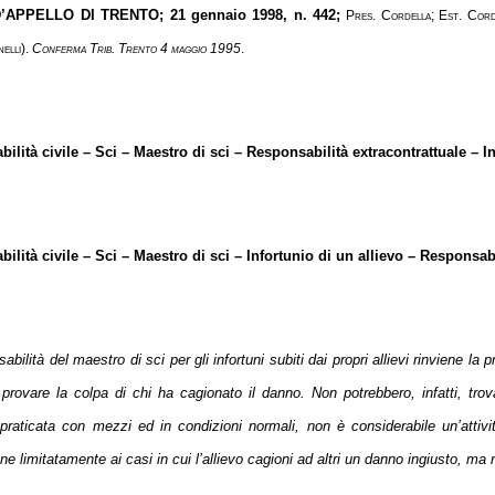
’APPELLO DI TRENTO
; 21 gennaio 1998, n. 442;
Pres. Cordella; Est. Cord
elli).
Conferma Trib. Trento 4 maggio 1995
.
ilità civile – Sci – Maestro di sci – Responsabilità extracontrattuale – 
ilità civile – Sci – Maestro di sci – Infortunio di un allievo – Responsab
abilità del maestro di sci per gli infortuni subiti dai propri allievi rinviene la
 provare la colpa di chi ha cagionato il danno. Non potrebbero, infatti, trova
, praticata con mezzi ed in condizioni normali, non è considerabile un’attiv
ne limitatamente ai casi in cui l’allievo cagioni ad altri un danno ingiusto, ma