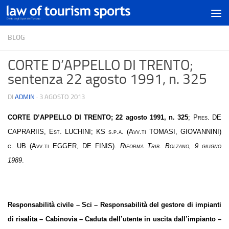
BLOG
CORTE D’APPELLO DI TRENTO;
sentenza 22 agosto 1991, n. 325
DI
ADMIN
·
3 AGOSTO 2013
CORTE D’APPELLO DI TRENTO
; 22 agosto 1991, n. 325
;
Pres. DE
CAPRARIIS, Est. LUCHINI; KS s.p.a. (Avv.ti TOMASI, GIOVANNINI)
c. UB (Avv.ti EGGER, DE FINIS).
Riforma Trib. Bolzano, 9 giugno
1989
.
Responsabilità civile – Sci – Responsabilità del gestore di impianti
di risalita – Cabinovia – Caduta dell’utente in uscita dall’impianto –