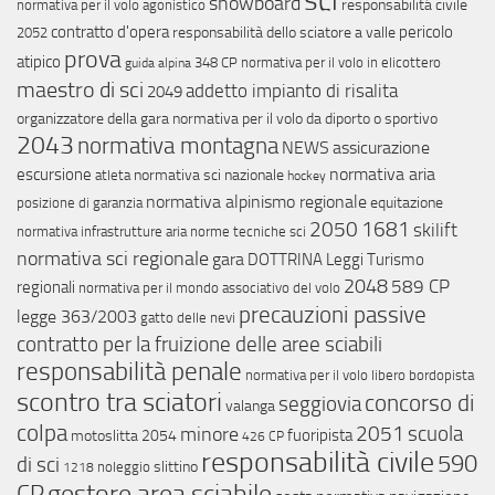
sci
snowboard
responsabilitá civile
normativa per il volo agonistico
contratto d'opera
pericolo
responsabilità dello sciatore a valle
2052
prova
atipico
348 CP
normativa per il volo in elicottero
guida alpina
maestro di sci
addetto impianto di risalita
2049
organizzatore della gara
normativa per il volo da diporto o sportivo
2043
normativa montagna
NEWS
assicurazione
normativa aria
escursione
normativa sci nazionale
atleta
hockey
normativa alpinismo regionale
equitazione
posizione di garanzia
2050
1681
skilift
normativa infrastrutture aria
norme tecniche sci
normativa sci regionale
gara
DOTTRINA
Leggi Turismo
2048
589 CP
regionali
normativa per il mondo associativo del volo
precauzioni passive
legge 363/2003
gatto delle nevi
contratto per la fruizione delle aree sciabili
responsabilità penale
normativa per il volo libero
bordopista
scontro tra sciatori
concorso di
seggiovia
valanga
colpa
2051
scuola
minore
fuoripista
motoslitta
2054
426 CP
responsabilità civile
590
di sci
slittino
noleggio
1218
gestore area sciabile