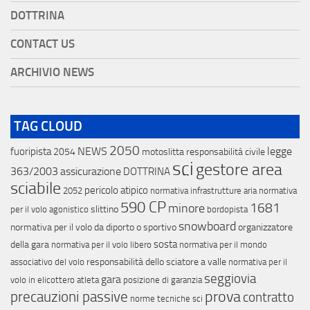
DOTTRINA
CONTACT US
ARCHIVIO NEWS
TAG CLOUD
2050
NEWS
legge
fuoripista
2054
motoslitta
responsabilitá civile
sci
gestore area
363/2003
assicurazione
DOTTRINA
sciabile
pericolo atipico
2052
normativa infrastrutture aria
normativa
590 CP
minore
1681
slittino
per il volo agonistico
bordopista
snowboard
normativa per il volo da diporto o sportivo
organizzatore
sosta
della gara
normativa per il volo libero
normativa per il mondo
responsabilità dello sciatore a valle
associativo del volo
normativa per il
seggiovia
gara
volo in elicottero
atleta
posizione di garanzia
prova
precauzioni passive
contratto
norme tecniche sci