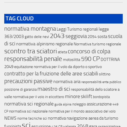
TAG CLOUD
normativa montagna
legge
Leggi Turismo regionali
2043
scuola
seggiovia
363/2003
sosta
2054
gatto delle nevi
di sci
normativa alpinismo regionale
Normativa turismo regionale
scontro tra sciatori
concorso di colpa
atleta
responsabilità penale
590 CP
DOTTRINA
motoslitta
2049
equitazione
normativa per il volo da diporto o sportivo
contratto per la fruizione delle aree sciabili
slittino
precauzioni passive
normativa aria
responsabilità ente pubblico
maestro di sci
responsabilità dello sciatore a
posizione di garanzia
minore
skilift
valle
normativa per il volo in elicottero
bordopista
normativa sci regionale
assicurazione
noleggio
guida alpina
449
normativa sci nazionale
normativa per il mondo associativo del volo
CP
NEWS
normativa navigazione aerea da turismo
norme tecniche sci
sci
2048
gara
fuoripista
escursione
valanga
organizzatore
426 CP