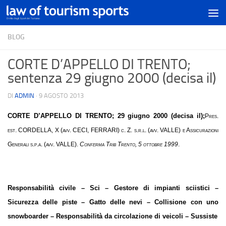
BLOG
CORTE D’APPELLO DI TRENTO;
sentenza 29 giugno 2000 (decisa il)
DI
ADMIN
·
9 AGOSTO 2013
CORTE D’APPELLO DI TRENTO
; 29 giugno 2000 (decisa il);
Pres.
est. CORDELLA, X (avv. CECI, FERRARI) c. Z. s.r.l. (avv. VALLE) e Assicurazioni
Generali s.p.a. (avv. VALLE).
Conferma Trib Trento, 5 ottobre 1999
.
Responsabilità civile – Sci – Gestore di impianti sciistici –
Sicurezza delle piste – Gatto delle nevi – Collisione con uno
snowboarder – Responsabilità da circolazione di veicoli – Sussiste