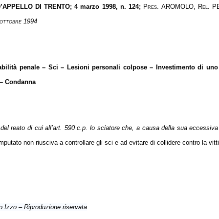
’APPELLO DI TRENTO
; 4 marzo 1998, n. 124;
Pres. AROMOLO, Rel. PEDE
 ottobre 1994
ilità penale – Sci – Lesioni personali colpose – Investimento di uno 
 – Condanna
el reato di cui all’art. 590 c.p. lo sciatore che, a causa della sua eccessiva 
imputato non riusciva a controllare gli sci e ad evitare di collidere contro la v
 Izzo – Riproduzione riservata