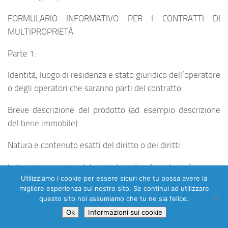
FORMULARIO INFORMATIVO PER I CONTRATTI DI
MULTIPROPRIETÀ
Parte 1:
Identità, luogo di residenza e stato giuridico dell’operatore
o degli operatori che saranno parti del contratto:
Breve descrizione del prodotto (ad esempio descrizione
del bene immobile):
Natura e contenuto esatti del diritto o dei diritti:
Indicazione precisa del periodo entro il quale può essere
Utilizziamo i cookie per essere sicuri che tu possa avere la
esercitato il diritto oggetto del contratto ed
migliore esperienza sul nostro sito. Se continui ad utilizzare
eventualmente la sua durata:
questo sito noi assumiamo che tu ne sia felice.
Ok
Informazioni sui cookie
Data a partire dalla quale il consumatore potrà esercitare il