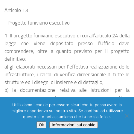
Articolo 13
Progetto funiviario esecutivo
1. Il progetto funiviario esecutivo di cui all’articolo 24 della
legge che viene depositato presso l’Ufficio deve
comprendere, oltre a quanto previsto per il progetto
definitivo:
a) gli elaborati necessari per l’effettiva realizzazione delle
infrastrutture, i calcoli di verifica dimensionale di tutte le
strutture ed i disegni di insieme e di dettaglio;
b) la documentazione relativa alle istruzioni per la
manutenzione periodica preventiva o correttiva,
Utilizziamo i cookie per essere sicuri che tu possa avere la
specificando in particolare per ogni organo,
migliore esperienza sul nostro sito. Se continui ad utilizzare
apparecchiatura o dispositivo se le relative operazioni
questo sito noi assumiamo che tu ne sia felice.
possono essere effettuate in opera ovvero previo
Ok
Informazioni sui cookie
smontaggio in officina.