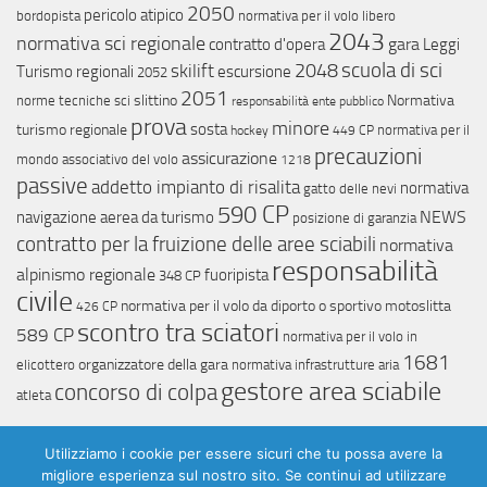
2050
pericolo atipico
bordopista
normativa per il volo libero
2043
normativa sci regionale
gara
contratto d'opera
Leggi
scuola di sci
skilift
2048
Turismo regionali
escursione
2052
2051
slittino
Normativa
norme tecniche sci
responsabilità ente pubblico
prova
minore
sosta
turismo regionale
normativa per il
hockey
449 CP
precauzioni
assicurazione
mondo associativo del volo
1218
passive
addetto impianto di risalita
normativa
gatto delle nevi
590 CP
NEWS
navigazione aerea da turismo
posizione di garanzia
contratto per la fruizione delle aree sciabili
normativa
responsabilità
alpinismo regionale
fuoripista
348 CP
civile
normativa per il volo da diporto o sportivo
motoslitta
426 CP
scontro tra sciatori
589 CP
normativa per il volo in
1681
organizzatore della gara
elicottero
normativa infrastrutture aria
gestore area sciabile
concorso di colpa
atleta
Utilizziamo i cookie per essere sicuri che tu possa avere la
migliore esperienza sul nostro sito. Se continui ad utilizzare