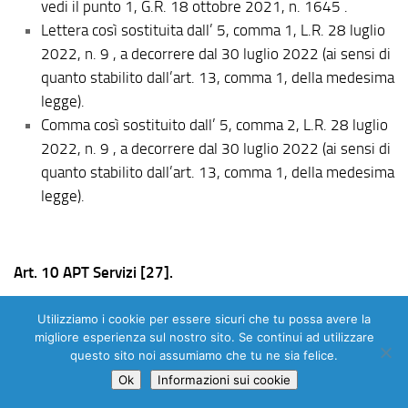
vedi il punto 1, G.R. 18 ottobre 2021, n. 1645 .
Lettera così sostituita dall’ 5, comma 1, L.R. 28 luglio
2022, n. 9 , a decorrere dal 30 luglio 2022 (ai sensi di
quanto stabilito dall’art. 13, comma 1, della medesima
legge).
Comma così sostituito dall’ 5, comma 2, L.R. 28 luglio
2022, n. 9 , a decorrere dal 30 luglio 2022 (ai sensi di
quanto stabilito dall’art. 13, comma 1, della medesima
legge).
Art. 10 APT Servizi [27].
In vigore dal 28 dicembre 2017
Utilizziamo i cookie per essere sicuri che tu possa avere la
migliore esperienza sul nostro sito. Se continui ad utilizzare
1. Il Presidente della Giunta regionale è autorizzato a
questo sito noi assumiamo che tu ne sia felice.
promuovere e partecipare alla costituzione di una società
Ok
Informazioni sui cookie
a responsabilità limitata denominata APT Servizi, a