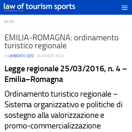
BLOG
EMILIA-ROMAGNA: ordinamento
turistico regionale
DI
UMBERTO IZZO
·
26 MARZO 2023
L
e
gg
e
r
e
g
i
o
n
a
l
e
2
5
/
0
3
/
2
0
1
6
,
n
.
4
–
E
m
i
l
i
a
–
R
o
m
a
g
n
a
Ordinamento turistico regionale –
Sistema organizzativo e politiche di
sostegno alla valorizzazione e
promo-commercializzazione