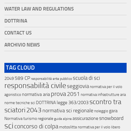
WATER LAW AND REGULATIONS
DOTTRINA
CONTACT US
ARCHIVIO NEWS
TAG CLOUD
scuola di sci
589 CP
2049
responsabilità ente pubblico
responsabilità civile
seggiovia
normativa per il volo
prova
2051
normativa aria
agonistico
normativa infrastrutture aria
scontro tra
legge 363/2003
DOTTRINA
norme tecniche sci
sciatori
2043
normativa sci regionale
gara
noleggio
snowboard
assicurazione
Normativa turismo regionale
guida alpina
sci
concorso di colpa
motoslitta
normativa per il volo libero