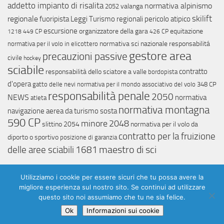
addetto impianto di risalita
normativa alpinismo
valanga
2052
skilift
regionale
fuoripista
Leggi Turismo regionali
pericolo atipico
escursione
organizzatore della gara
equitazione
1218
449 CP
426 CP
normativa sci nazionale
responsabilitá
normativa per il volo in elicottero
gestore area
precauzioni passive
civile
hockey
sciabile
contratto
responsabilità dello sciatore a valle
bordopista
d'opera
gatto delle nevi
normativa per il mondo associativo del volo
348 CP
responsabilità penale
2050
NEWS
normativa
atleta
normativa montagna
navigazione aerea da turismo
sosta
590 CP
minore
2048
slittino
2054
normativa per il volo da
contratto per la fruizione
diporto o sportivo
posizione di garanzia
maestro di sci
delle aree sciabili
1681
Utilizziamo i cookie per essere sicuri che tu possa avere la
migliore esperienza sul nostro sito. Se continui ad utilizzare
questo sito noi assumiamo che tu ne sia felice.
©
2026
lawtech. Tutti i diritti riservati.
Ok
Informazioni sui cookie
Login
–
Privacy Policy
–
Cookie Policy
–
Credit