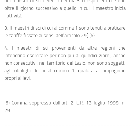
dei maestri di sci l’elenco dei maestri ospiti entro e non
oltre il giorno successivo a quello in cui il maestro inizia
l’attività.
3. [I maestri di sci di cui al comma 1 sono tenuti a praticare
le tariffe fissate ai sensi dell’articolo 29] (6).
4. I maestri di sci provenienti da altre regioni che
intendano esercitare per non più di quindici giorni, anche
non consecutivi, nel territorio del Lazio, non sono soggetti
agli obblighi di cui al comma 1, qualora accompagnino
propri allievi.
_______________________________________
(6) Comma soppresso dall’art. 2, L.R. 13 luglio 1998, n.
29.
_______________________________________