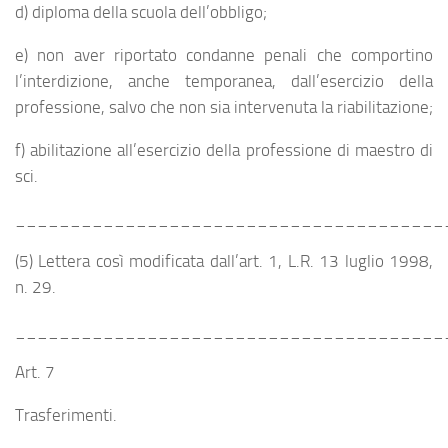
d) diploma della scuola dell’obbligo;
e) non aver riportato condanne penali che comportino
l’interdizione, anche temporanea, dall’esercizio della
professione, salvo che non sia intervenuta la riabilitazione;
f) abilitazione all’esercizio della professione di maestro di
sci.
_______________________________________
(5) Lettera così modificata dall’art. 1, L.R. 13 luglio 1998,
n. 29.
_______________________________________
Art. 7
Trasferimenti.