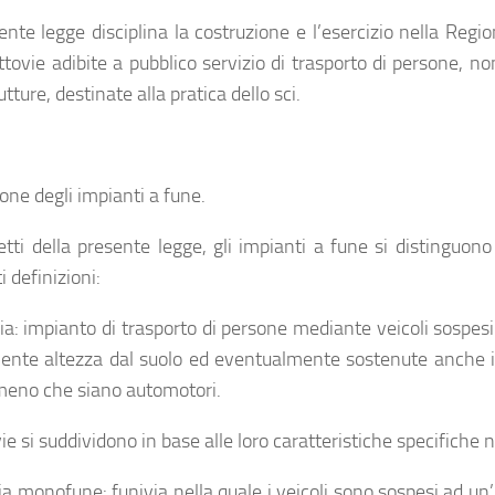
nte legge disciplina la costruzione e l’esercizio nella Region
ittovie adibite a pubblico servizio di trasporto di persone, n
utture, destinate alla pratica dello sci.
one degli impianti a fune.
fetti della presente legge, gli impianti a fune si distinguon
 definizioni:
via: impianto di trasporto di persone mediante veicoli sospesi
ente altezza dal suolo ed eventualmente sostenute anche in 
 meno che siano automotori.
ie si suddividono in base alle loro caratteristiche specifiche n
via monofune: funivia nella quale i veicoli sono sospesi ad 