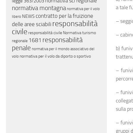
normativa sci regionale
legge 363/2003
a tale 
normativa montagna
normativa per il volo
contratto per la fruizione
NEWS
libero
– seggio
responsabilità
delle aree sciabili
civile
responsabilitá civile
Normativa turismo
– cabino
responsabilità
1681
regionale
penale
b) funiv
normativa per il mondo associativo del
trattenu
normativa per il volo da diporto o sportivo
volo
– funiv
percorr
– funivi
collega
sulla pr
– funiv
gruppi d