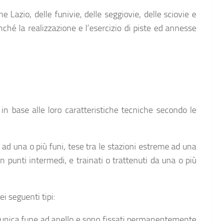
e Lazio, delle funivie, delle seggiovie, delle sciovie e
onché la realizzazione e l’esercizio di piste ed annesse
o in base alle loro caratteristiche tecniche secondo le
 ad una o più funi, tese tra le stazioni estreme ad una
punti intermedi, e trainati o trattenuti da una o più
ei seguenti tipi:
un’unica fune ad anello e sono fissati permanentemente