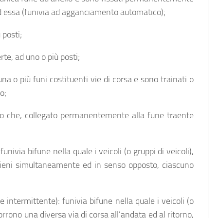
ad essa (funivia ad agganciamento automatico);
 posti;
te, ad uno o più posti;
una o più funi costituenti vie di corsa e sono trainati o
o;
colo che, collegato permanentemente alla fune traente
nivia bifune nella quale i veicoli (o gruppi di veicoli),
ieni simultaneamente ed in senso opposto, ciascuno
intermittente): funivia bifune nella quale i veicoli (o
rrono una diversa via di corsa all’andata ed al ritorno,