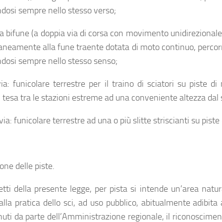
osi sempre nello stesso verso;
a bifune (a doppia via di corsa con movimento unidirezionale co
neamente alla fune traente dotata di moto continuo, percorron
osi sempre nello stesso senso;
via: funicolare terrestre per il traino di sciatori su piste 
, tesa tra le stazioni estreme ad una conveniente altezza dal
ovia: funicolare terrestre ad una o più slitte striscianti su piste
one delle piste.
fetti della presente legge, per pista si intende un’area na
lla pratica dello sci, ad uso pubblico, abitualmente adibita a
uti da parte dell’Amministrazione regionale, il riconoscimento,