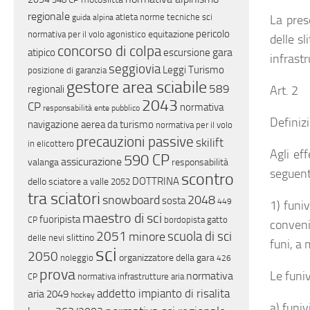
regionale
atleta
norme tecniche sci
guida alpina
La prese
pericolo
equitazione
normativa per il volo agonistico
delle sl
concorso di colpa
gara
atipico
escursione
infrastr
seggiovia
Leggi Turismo
posizione di garanzia
gestore area sciabile
589
regionali
Art. 2
2043
CP
normativa
responsabilità ente pubblico
Definizi
navigazione aerea da turismo
normativa per il volo
precauzioni passive
skilift
in elicottero
Agli ef
590 CP
assicurazione
valanga
responsabilità
seguenti
scontro
DOTTRINA
dello sciatore a valle
2052
tra sciatori
snowboard
2048
sosta
449
1) funi
maestro di sci
fuoripista
bordopista
gatto
CP
conveni
2051
scuola di sci
minore
slittino
delle nevi
funi, a
sci
2050
organizzatore della gara
noleggio
426
prova
Le funiv
normativa
normativa infrastrutture aria
CP
addetto impianto di risalita
aria
2049
hockey
a) funi