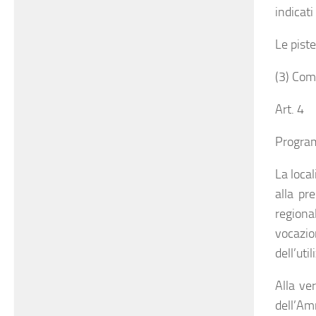
indicati
Le piste
(3) Comm
Art. 4
Program
La local
alla pr
regiona
vocazio
dell’uti
Alla ve
dell’Am