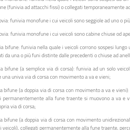
fune (funivia ad attacchi fissi) o collegati temporaneamente 
via: funivia monofune i cui veicoli sono seggiole ad uno o più
via: funivia monofune i cui veicoli sono cabine chiuse od aper
ia bifune: funivia nella quale i veicoli corrono sospesi lungo 
ti da una o più funi distinte dalle precedenti o chiuse ad anell
ia bifune (a semplice via di corsa): funivia ad un solo vei
e una univa via di corsa con movimento a va e vieni;
a bifune (a doppia via di corsa con movimento a va e vieni): fu
ti permanentemente alla fune traente si muovono a va e v
opria via di corsa;
ia bifune (a doppia via di corsa con movimento unidirezionale 
i veicoli), collegati permanentemente alla fune traente, perco