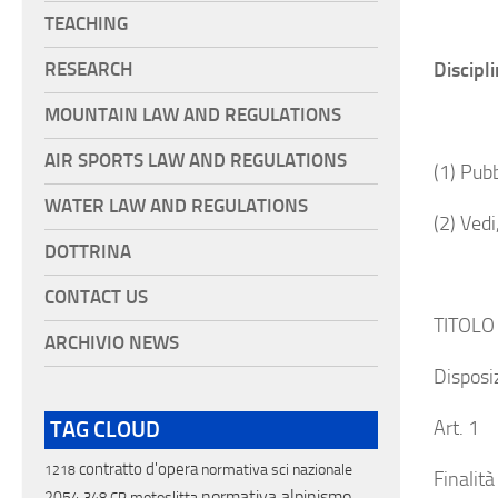
TEACHING
Discipli
RESEARCH
MOUNTAIN LAW AND REGULATIONS
AIR SPORTS LAW AND REGULATIONS
(1) Pub
WATER LAW AND REGULATIONS
(2) Vedi
DOTTRINA
CONTACT US
TITOLO 
ARCHIVIO NEWS
Disposi
Art. 1
TAG CLOUD
contratto d'opera
normativa sci nazionale
1218
Finalità
normativa alpinismo
2054
motoslitta
348 CP