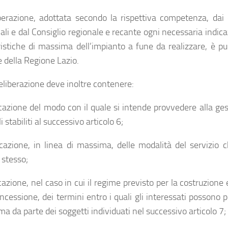
berazione, adottata secondo la rispettiva competenza, dai c
ali e dal Consiglio regionale e recante ogni necessaria indica
ristiche di massima dell’impianto a fune da realizzare, è pub
e della Regione Lazio.
eliberazione deve inoltre contenere:
dicazione del modo con il quale si intende provvedere alla ge
li stabiliti al successivo articolo 6;
dicazione, in linea di massima, delle modalità del servizio c
 stesso;
icazione, nel caso in cui il regime previsto per la costruzione
oncessione, dei termini entro i quali gli interessati possono 
a da parte dei soggetti individuati nel successivo articolo 7;