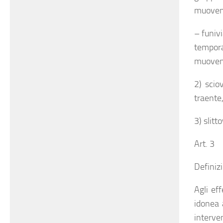
muovend
– funivi
tempora
muovend
2) scio
traente
3) slitt
Art. 3
Definizi
Agli ef
idonea a
interven