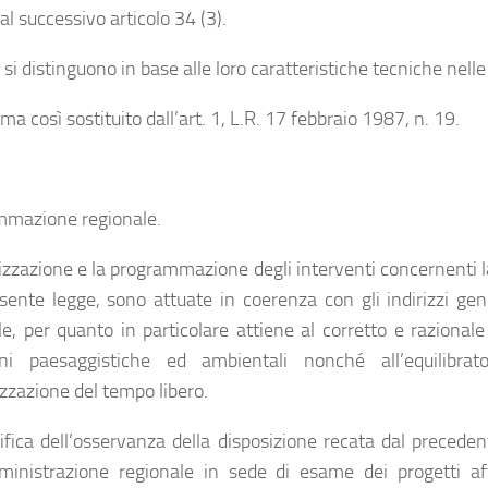
 al successivo articolo 34 (3).
 si distinguono in base alle loro caratteristiche tecniche nell
a così sostituito dall’art. 1, L.R. 17 febbraio 1987, n. 19.
mazione regionale.
izzazione e la programmazione degli interventi concernenti la 
esente legge, sono attuate in coerenza con gli indirizzi ge
le, per quanto in particolare attiene al corretto e razionale
ni paesaggistiche ed ambientali nonché all’equilibrato
lizzazione del tempo libero.
rifica dell’osservanza della disposizione recata dal precede
ministrazione regionale in sede di esame dei progetti affe