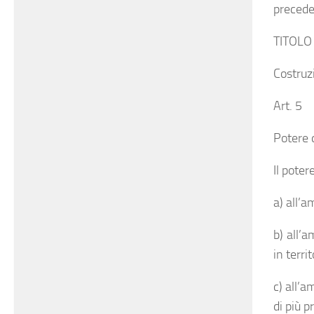
preceden
TITOLO 
Costruz
Art. 5
Potere d
Il poter
a) all’
b) all’a
in terri
c) all’a
di più p