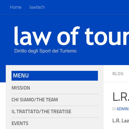
Home
lawtech
BLOG
MENU
MISSION
L.R
CHI SIAMO/THE TEAM
DI
ADMIN
IL TRATTATO/THE TREATISE
L.R. La
EVENTS