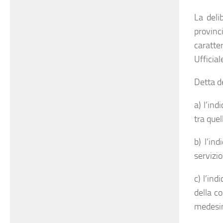
La deli
provinci
caratte
Ufficial
Detta d
a) l’in
tra quel
b) l’in
servizio
c) l’ind
della c
medesim