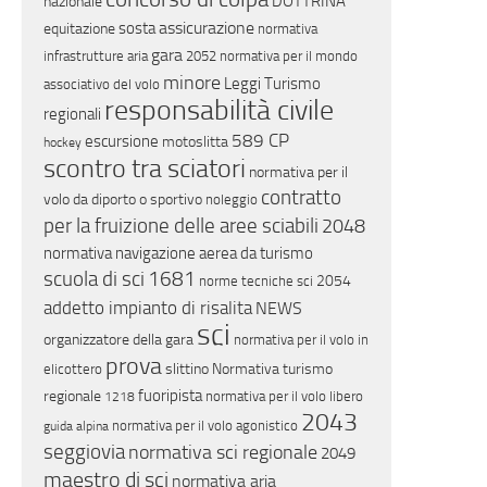
DOTTRINA
nazionale
assicurazione
sosta
equitazione
normativa
gara
infrastrutture aria
2052
normativa per il mondo
minore
Leggi Turismo
associativo del volo
responsabilità civile
regionali
589 CP
escursione
motoslitta
hockey
scontro tra sciatori
normativa per il
contratto
volo da diporto o sportivo
noleggio
per la fruizione delle aree sciabili
2048
normativa navigazione aerea da turismo
scuola di sci
1681
2054
norme tecniche sci
addetto impianto di risalita
NEWS
sci
organizzatore della gara
normativa per il volo in
prova
slittino
Normativa turismo
elicottero
fuoripista
regionale
normativa per il volo libero
1218
2043
normativa per il volo agonistico
guida alpina
seggiovia
normativa sci regionale
2049
maestro di sci
normativa aria