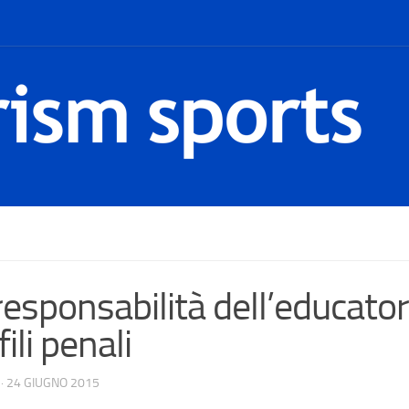
responsabilità dell’educatore
ili penali
·
24 GIUGNO 2015