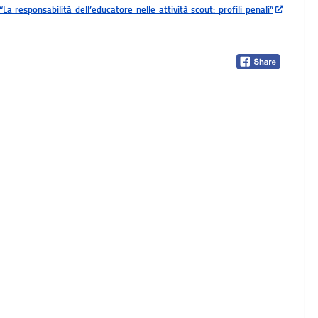
La responsabilità dell’educatore nelle attività scout: profili penali”