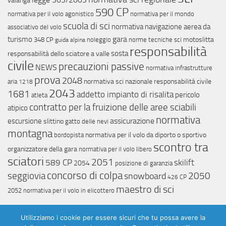
valanga
590 CP
normativa per il volo agonistico
normativa per il mondo
scuola di sci
normativa navigazione aerea da
associativo del volo
gara
turismo
motoslitta
348 CP
noleggio
norme tecniche sci
guida alpina
responsabilità
sosta
responsabilità dello sciatore a valle
civile
precauzioni passive
NEWS
normativa infrastrutture
prova
2048
normativa sci nazionale
responsabilitá civile
aria
1218
2043
1681
addetto impianto di risalita
pericolo
atleta
contratto per la fruizione delle aree sciabili
atipico
normativa
assicurazione
escursione
slittino
gatto delle nevi
montagna
normativa per il volo da diporto o sportivo
bordopista
scontro tra
organizzatore della gara
normativa per il volo libero
sciatori
2051
589 CP
skilift
2054
posizione di garanzia
concorso di colpa
seggiovia
snowboard
2050
426 CP
maestro di sci
2052
normativa per il volo in elicottero
Utilizziamo i cookie per essere sicuri che tu possa avere la