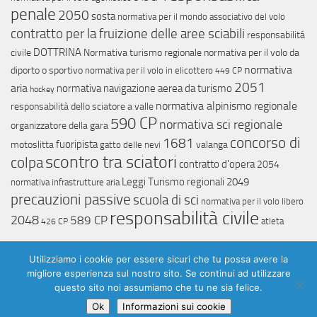
penale
2050
sosta
normativa per il mondo associativo del volo
contratto per la fruizione delle aree sciabili
responsabilitá
DOTTRINA
civile
Normativa turismo regionale
normativa per il volo da
normativa
diporto o sportivo
normativa per il volo in elicottero
449 CP
2051
aria
normativa navigazione aerea da turismo
hockey
normativa alpinismo regionale
responsabilità dello sciatore a valle
590 CP
normativa sci regionale
organizzatore della gara
concorso di
1681
fuoripista
motoslitta
valanga
gatto delle nevi
scontro tra sciatori
colpa
contratto d'opera
2054
Leggi Turismo regionali
2049
normativa infrastrutture aria
precauzioni passive
scuola di sci
normativa per il volo libero
responsabilità civile
2048
589 CP
atleta
426 CP
Utilizziamo i cookie per essere sicuri che tu possa avere la
migliore esperienza sul nostro sito. Se continui ad utilizzare
questo sito noi assumiamo che tu ne sia felice.
©
2026
lawtech. Tutti i diritti riservati.
Ok
Informazioni sui cookie