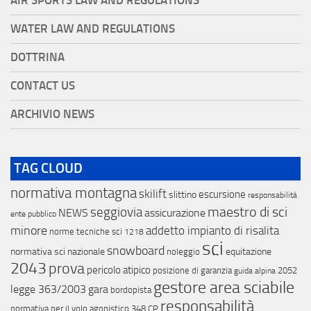
AIR SPORTS LAW AND REGULATIONS
WATER LAW AND REGULATIONS
DOTTRINA
CONTACT US
ARCHIVIO NEWS
TAG CLOUD
normativa montagna
skilift
escursione
slittino
responsabilità
maestro di sci
seggiovia
NEWS
assicurazione
ente pubblico
minore
addetto impianto di risalita
norme tecniche sci
1218
sci
snowboard
normativa sci nazionale
equitazione
noleggio
2043
prova
pericolo atipico
posizione di garanzia
2052
guida alpina
gestore area sciabile
legge 363/2003
gara
bordopista
responsabilità
normativa per il volo agonistico
348 CP