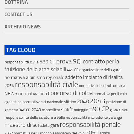
DOTTRINA
CONTACT US
ARCHIVIO NEWS
TAG CLOUD
sci
prova
contratto per la
589 CP
responsabilitá civile
fruizione delle aree sciabili
organizzatore della gara
449 CP
addetto impianto di risalita
normativa alpinismo regionale
responsabilità civile
2054
normativa infrastrutture aria
concorso di colpa
NEWS
normativa aria
normativa per il volo
2043
2048
normativa sci nazionale
slittino
agonistico
posizione di
590 CP
skilift
2049
motoslitta
garanzia
348 CP
noleggio
guida alpina
responsabilità dello sciatore a valle
valanga
responsabilità ente pubblico
responsabilità penale
maestro di sci
gara
atleta
2050
sosta
2052
normativa per il mondo associativo del volo