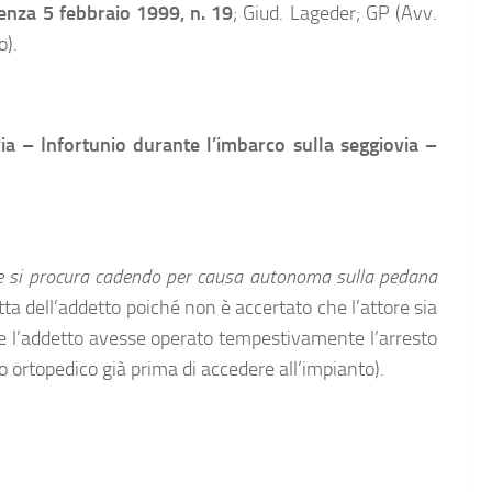
za 5 febbraio 1999, n. 19
; Giud. Lageder; GP (Avv.
o).
via – Infortunio durante l’imbarco sulla seggiovia –
ente si procura cadendo per causa autonoma sulla pedana
tta dell’addetto poiché non è accertato che l’attore sia
he l’addetto avesse operato tempestivamente l’arresto
o ortopedico già prima di accedere all’impianto).