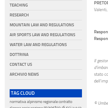
PRETOR
TEACHING
Valenti,
RESEARCH
MOUNTAIN LAW AND REGULATIONS
Respons
AIR SPORTS LAW AND REGULATIONS
Respons
WATER LAW AND REGULATIONS
DOTTRINA
Il gest
CONTACT US
d’imbar
stato c
ARCHIVIO NEWS
dell’imp
TAG CLOUD
normativa alpinismo regionale
contratto
© Umber
maestro di sci
assicurazione