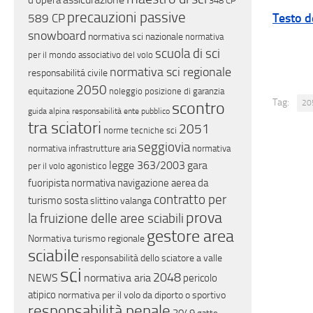
d'opera
348 CP
precauzioni passive
Testo d
589 CP
snowboard
normativa sci nazionale
normativa
scuola di sci
per il mondo associativo del volo
normativa sci regionale
responsabilitá civile
2050
equitazione
noleggio
posizione di garanzia
Tag:
20
scontro
guida alpina
responsabilità ente pubblico
tra sciatori
2051
norme tecniche sci
seggiovia
normativa infrastrutture aria
normativa
legge 363/2003
gara
per il volo agonistico
fuoripista
normativa navigazione aerea da
contratto per
turismo
sosta
slittino
valanga
prova
la fruizione delle aree sciabili
gestore area
Normativa turismo regionale
sciabile
responsabilità dello sciatore a valle
sci
2048
NEWS
normativa aria
pericolo
atipico
normativa per il volo da diporto o sportivo
responsabilità penale