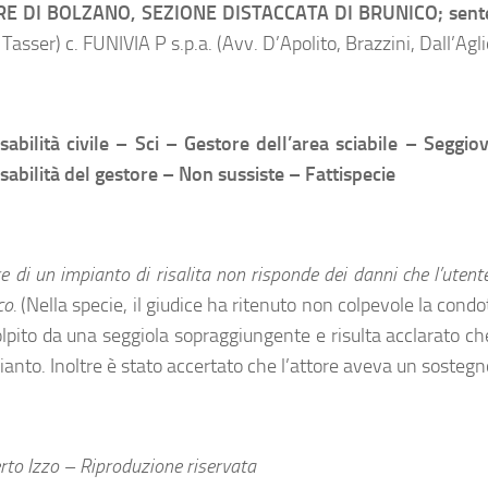
E DI BOLZANO, SEZIONE DISTACCATA DI BRUNICO; senten
 Tasser) c. FUNIVIA P s.p.a. (Avv. D’Apolito, Brazzini, Dall’Agli
abilità civile – Sci – Gestore dell’area sciabile – Seggio
abilità del gestore – Non sussiste – Fattispecie
ore di un impianto di risalita non risponde dei danni che l’ut
co.
(Nella specie, il giudice ha ritenuto non colpevole la condo
olpito da una seggiola sopraggiungente e risulta acclarato c
ianto. Inoltre è stato accertato che l’attore aveva un sostegn
to Izzo – Riproduzione riservata