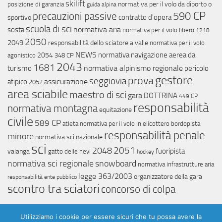
skilift
normativa per il volo da diporto o
posizione di garanzia
guida alpina
590 CP
precauzioni passive
contratto d'opera
sportivo
scuola di sci
normativa aria
sosta
normativa per il volo libero
1218
2050
2049
responsabilità dello sciatore a valle
normativa per il volo
NEWS
normativa navigazione aerea da
2054
agonistico
348 CP
2043
1681
normativa alpinismo regionale
turismo
pericolo
gestore
prova
seggiovia
assicurazione
atipico
2052
area sciabile
maestro di sci
gara
DOTTRINA
449 CP
responsabilità
normativa montagna
equitazione
civile
589 CP
atleta
normativa per il volo in elicottero
bordopista
responsabilità penale
minore
normativa sci nazionale
sci
2051
2048
fuoripista
valanga
gatto delle nevi
hockey
normativa sci regionale
snowboard
normativa infrastrutture aria
legge 363/2003
organizzatore della gara
responsabilità ente pubblico
scontro tra sciatori
concorso di colpa
Utilizziamo i cookie per essere sicuri che tu possa avere la