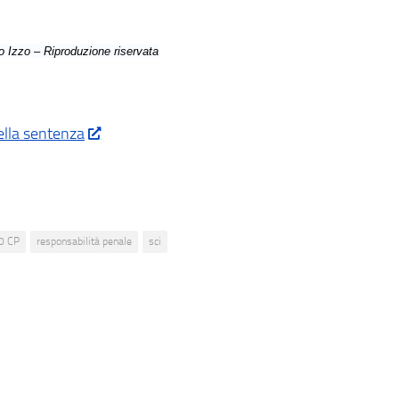
 Izzo – Riproduzione riservata
ella sentenza
0 CP
responsabilità penale
sci