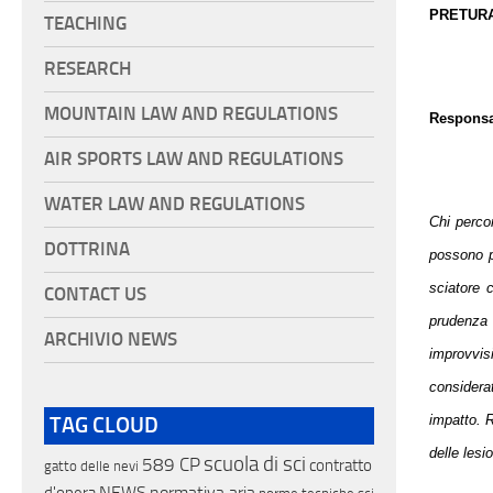
PRETURA
TEACHING
RESEARCH
MOUNTAIN LAW AND REGULATIONS
Responsab
AIR SPORTS LAW AND REGULATIONS
WATER LAW AND REGULATIONS
Chi perco
DOTTRINA
possono pe
sciatore 
CONTACT US
prudenza 
ARCHIVIO NEWS
improvvis
considera
impatto. R
TAG CLOUD
delle lesio
scuola di sci
589 CP
contratto
gatto delle nevi
NEWS
normativa aria