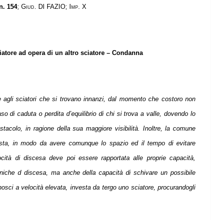
n. 154
;
Giud. DI FAZIO; Imp. X
iatore ad opera di un altro sciatore – Condanna
e agli sciatori che si trovano innanzi, dal momento che costoro non
so di caduta o perdita d’equilibrio di chi si trova a valle, dovendo lo
acolo, in ragione della sua maggiore visibilità. Inoltre, la comune
ista, in modo da avere comunque lo spazio ed il tempo di evitare
locità di discesa deve poi essere rapportata alle proprie capacità,
ecniche d discesa, ma anche della capacità di schivare un possibile
onosci a velocità elevata, investa da tergo uno sciatore, procurandogli