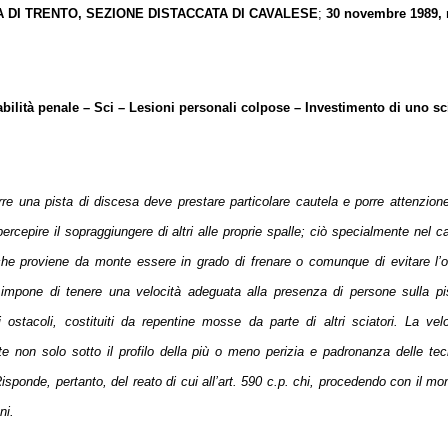
 DI TRENTO, SEZIONE DISTACCATA DI CAVALESE
;
30 novembre 1989, 
ilità penale – Sci – Lesioni personali colpose – Investimento di uno sc
rre una pista di discesa deve prestare particolare cautela e porre attenzion
rcepire il sopraggiungere di altri alle proprie spalle; ciò specialmente nel ca
che proviene da monte essere in grado di frenare o comunque di evitare l’ost
impone di tenere una velocità adeguata alla presenza di persone sulla p
i ostacoli, costituiti da repentine mosse da parte di altri sciatori. La ve
te non solo sotto il profilo della più o meno perizia e padronanza delle t
isponde, pertanto, del reato di cui all’art. 590 c.p. chi, procedendo con il m
ni.