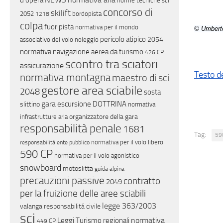
d'opera
norme tecniche sci
concorso di
skilift
2052
bordopista
1218
colpa
fuoripista
normativa per il mondo
© Umberto
pericolo atipico
2054
associativo del volo
noleggio
normativa navigazione aerea da turismo
426 CP
scontro tra sciatori
assicurazione
Testo d
normativa montagna
maestro di sci
gestore area sciabile
2048
sosta
gara
escursione
DOTTRINA
slittino
normativa
organizzatore della gara
infrastrutture aria
responsabilità penale
1681
Tag:
59
normativa per il volo libero
responsabilità ente pubblico
590 CP
normativa per il volo agonistico
snowboard
motoslitta
guida alpina
precauzioni passive
contratto
2049
per la fruizione delle aree sciabili
legge 363/2003
valanga
responsabilitá civile
sci
normativa
Leggi Turismo regionali
449 CP