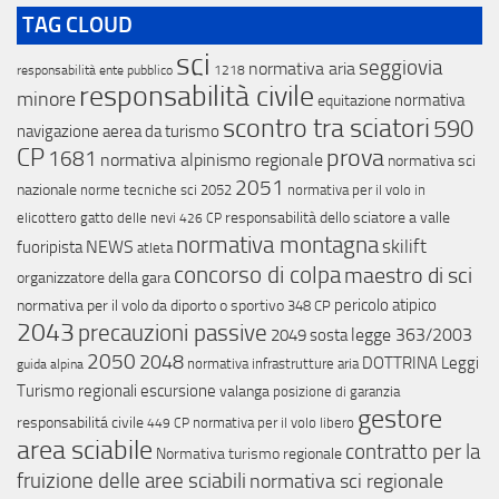
TAG CLOUD
sci
seggiovia
normativa aria
responsabilità ente pubblico
1218
responsabilità civile
minore
normativa
equitazione
scontro tra sciatori
590
navigazione aerea da turismo
CP
prova
1681
normativa alpinismo regionale
normativa sci
2051
nazionale
norme tecniche sci
2052
normativa per il volo in
responsabilità dello sciatore a valle
elicottero
gatto delle nevi
426 CP
normativa montagna
skilift
NEWS
fuoripista
atleta
concorso di colpa
maestro di sci
organizzatore della gara
pericolo atipico
normativa per il volo da diporto o sportivo
348 CP
2043
precauzioni passive
legge 363/2003
2049
sosta
2050
2048
DOTTRINA
Leggi
normativa infrastrutture aria
guida alpina
Turismo regionali
escursione
valanga
posizione di garanzia
gestore
responsabilitá civile
normativa per il volo libero
449 CP
area sciabile
contratto per la
Normativa turismo regionale
fruizione delle aree sciabili
normativa sci regionale