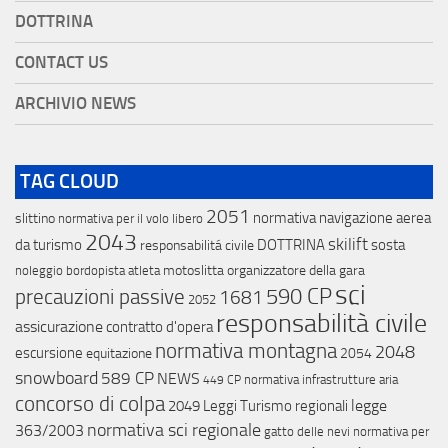
DOTTRINA
CONTACT US
ARCHIVIO NEWS
TAG CLOUD
2051
normativa navigazione aerea
slittino
normativa per il volo libero
2043
skilift
da turismo
DOTTRINA
sosta
responsabilitá civile
motoslitta
organizzatore della gara
noleggio
bordopista
atleta
sci
590 CP
precauzioni passive
1681
2052
responsabilità civile
assicurazione
contratto d'opera
normativa montagna
2048
escursione
equitazione
2054
snowboard
589 CP
NEWS
normativa infrastrutture aria
449 CP
concorso di colpa
legge
2049
Leggi Turismo regionali
normativa sci regionale
363/2003
gatto delle nevi
normativa per