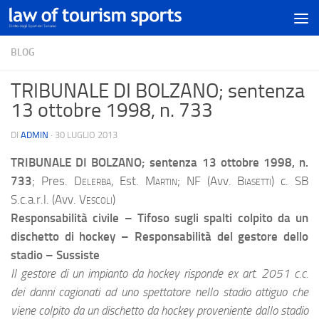
BLOG
TRIBUNALE DI BOLZANO; sentenza
13 ottobre 1998, n. 733
DI
ADMIN
·
30 LUGLIO 2013
TRIBUNALE DI BOLZANO; sentenza 13 ottobre 1998, n.
733
; Pres.
Delerba,
Est.
Martin;
NF (Avv.
Biasetti
) c. SB
S.c.a.r.l. (Avv.
Vescoli
)
Responsabilità civile – Tifoso sugli spalti colpito da un
dischetto di hockey – Responsabilità del gestore dello
stadio – Sussiste
Il gestore di un impianto da hockey risponde ex art. 2051 c.c.
dei danni cagionati ad uno spettatore nello stadio attiguo che
viene colpito da un dischetto da hockey proveniente dallo stadio