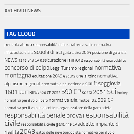
ARCHIVIO NEWS
TAG CLOUD
pericolo atipico
responsabilità dello sciatore a valle
normativa
scuola di sci
2054
infrastrutture aria
posizione di garanzia
guida alpina
minore
NEWS
assicurazione
348 CP
1218
responsabilità ente pubblico
concorso di colpa
normativa
Leggi Turismo regionali
montagna
normativa
2049
escursione
equitazione
slittino
seggiovia
skilift
alpinismo regionale
normativa sci nazionale
sci
590 CP
2051
1681
DOTTRINA
sosta
2052
426 CP
hockey
589 CP
normativa aria
motoslitta
normativa per il volo libero
organizzatore della gara
normativa per il volo in elicottero
atleta
responsabilità
responsabilità penale
prova
civile
addetto impianto di
gara
responsabilitá civile
449 CP
2043
risalita
gatto delle nevi
bordopista
normativa per il volo