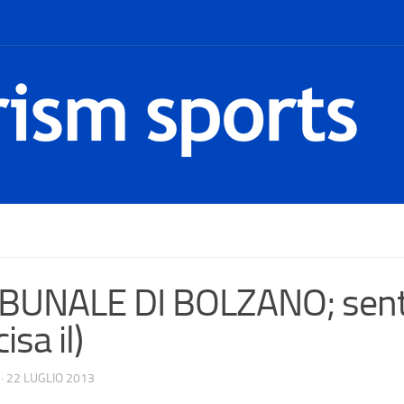
IBUNALE DI BOLZANO; sen
isa il)
·
22 LUGLIO 2013