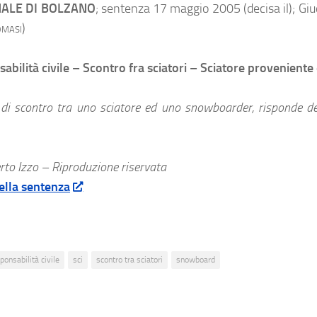
ALE DI BOLZANO
; sentenza 17 maggio 2005 (decisa il); Gi
masi
)
abilità civile – Scontro fra sciatori – Sciatore provenient
 di scontro tra uno sciatore ed uno snowboarder, risponde dei
to Izzo – Riproduzione riservata
ella sentenza
ponsabilità civile
sci
scontro tra sciatori
snowboard