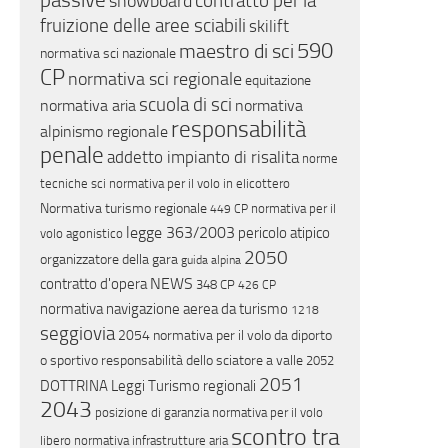
passive
contratto per la
snowboard
fruizione delle aree sciabili
skilift
590
maestro di sci
normativa sci nazionale
CP
normativa sci regionale
equitazione
scuola di sci
normativa aria
normativa
responsabilità
alpinismo regionale
penale
addetto impianto di risalita
norme
tecniche sci
normativa per il volo in elicottero
Normativa turismo regionale
normativa per il
449 CP
legge 363/2003
pericolo atipico
volo agonistico
2050
organizzatore della gara
guida alpina
NEWS
contratto d'opera
348 CP
426 CP
normativa navigazione aerea da turismo
1218
seggiovia
2054
normativa per il volo da diporto
o sportivo
responsabilità dello sciatore a valle
2052
2051
DOTTRINA
Leggi Turismo regionali
2043
posizione di garanzia
normativa per il volo
scontro tra
libero
normativa infrastrutture aria