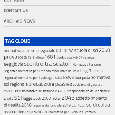
DOTTRINA
CONTACT US
ARCHIVIO NEWS
TAG CLOUD
scuola di sci
2050
normativa alpinismo regionale
DOTTRINA
prova
1681
sosta
valanga
atleta
bordopista
1218
449 CP
scontro tra sciatori
seggiovia
Normativa turismo
Leggi Turismo
regionale
normativa per il mondo associativo del volo
normativa
NEWS
regionali
fuoripista
normativa per il volo agonistico
precauzioni passive
sci regionale
posizione di garanzia
escursione
normativa sci nazionale
responsabilità dello sciatore
426 CP
sci
2043
addetto impianto
legge 363/2003
a valle
hockey
concorso di colpa
di risalita
2048
2049
responsabilitá civile
snowboard
assicurazione
normativa per il volo in elicottero