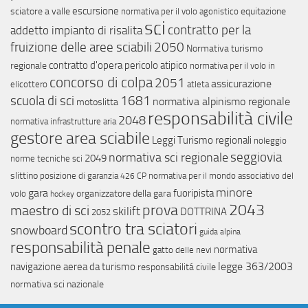
escursione
sciatore a valle
equitazione
normativa per il volo agonistico
sci
contratto per la
addetto impianto di risalita
fruizione delle aree sciabili
2050
Normativa turismo
contratto d'opera
pericolo atipico
regionale
normativa per il volo in
concorso di colpa
2051
assicurazione
elicottero
atleta
scuola di sci
1681
normativa alpinismo regionale
motoslitta
responsabilità civile
2048
normativa infrastrutture aria
gestore area sciabile
Leggi Turismo regionali
noleggio
normativa sci regionale
seggiovia
2049
norme tecniche sci
slittino
posizione di garanzia
normativa per il mondo associativo del
426 CP
minore
gara
fuoripista
organizzatore della gara
volo
hockey
2043
prova
maestro di sci
skilift
DOTTRINA
2052
scontro tra sciatori
snowboard
guida alpina
responsabilità penale
normativa
gatto delle nevi
legge 363/2003
navigazione aerea da turismo
responsabilitá civile
normativa sci nazionale