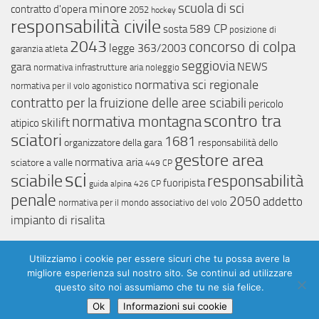
scuola di sci
minore
contratto d'opera
2052
hockey
responsabilità civile
589 CP
sosta
posizione di
2043
concorso di colpa
legge 363/2003
garanzia
atleta
seggiovia
gara
NEWS
normativa infrastrutture aria
noleggio
normativa sci regionale
normativa per il volo agonistico
contratto per la fruizione delle aree sciabili
pericolo
scontro tra
normativa montagna
skilift
atipico
sciatori
1681
organizzatore della gara
responsabilità dello
gestore area
normativa aria
sciatore a valle
449 CP
sci
sciabile
responsabilità
fuoripista
guida alpina
426 CP
penale
2050
addetto
normativa per il mondo associativo del volo
impianto di risalita
Utilizziamo i cookie per essere sicuri che tu possa avere la
migliore esperienza sul nostro sito. Se continui ad utilizzare
questo sito noi assumiamo che tu ne sia felice.
©
2026
lawtech. Tutti i diritti riservati.
Ok
Informazioni sui cookie