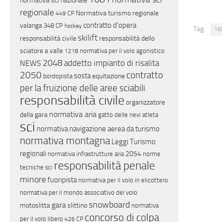
normativa sci nazionale
regionale
Normativa turismo regionale
449 CP
contratto d'opera
valanga
348 CP
hockey
Tag:
16
skilift
responsabilitá civile
responsabilità dello
sciatore a valle
normativa per il volo agonistico
1218
2048
addetto impianto di risalita
NEWS
contratto
2050
sosta
equitazione
bordopista
per la fruizione delle aree sciabili
responsabilità civile
organizzatore
normativa aria
della gara
gatto delle nevi
atleta
sci
normativa navigazione aerea da turismo
normativa montagna
Leggi Turismo
regionali
2054
normativa infrastrutture aria
norme
responsabilità penale
tecniche sci
minore
fuoripista
normativa per il volo in elicottero
normativa per il mondo associativo del volo
snowboard
gara
motoslitta
slittino
normativa
concorso di colpa
per il volo libero
426 CP