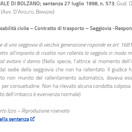
ALE DI BOLZANO; sentenza 27 luglio 1998, n. 573
; Giud.
D
. (Avv.
D’Apolito, Branzini
)
abilità civile – Contratto di trasporto – Seggiovia -Respon
re di una seggiovia di vecchia generazione risponde ex art. 1681 
etto all’impianto di risalita non rallenta la seggiola in modo 
ad evitare il danno
(Nella specie, l’attrice al momento del
 dal sedie della seggiovia che non ha rallentato. Il giudice 
nto non munito del rallentamento automatico, doveva ess
 per consuetudine. Non ha rilevato alcuna condotta colposa d
 dell’imbarco è evenienza normale)
to Izzo – Riproduzione riservata
ella sentenza