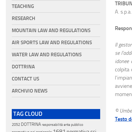
TRIBUN
TEACHING
A. s.p.a
RESEARCH
Respons
MOUNTAIN LAW AND REGULATIONS
AIR SPORTS LAW AND REGULATIONS
Il gesto
se l’add
WATER LAW AND REGULATIONS
idonee 
DOTTRINA
colpita
l’impia
CONTACT US
avviene
ARCHIVIO NEWS
momento
© Umber
TAG CLOUD
Testo d
DOTTRINA
2052
responsabilità ente pubblico
1681
normativa sci