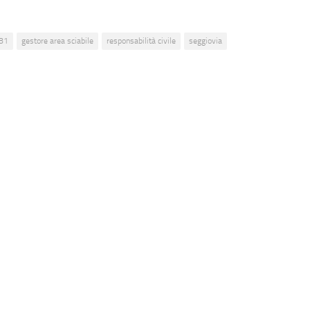
81
gestore area sciabile
responsabilità civile
seggiovia