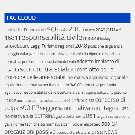
TAG CLOUD
sci
2043
prova
contratto d'opera
sosta
2049
2052
atleta
responsabilità civile
1681
minore
hockey
snowboard
2048
Leggi Turismo regionali
posizione di garanzia
valanga
slittino
normativa per il volo da diporto o sportivo
noleggio
addetto impianto di
normativa per il mondo associativo del volo
scontro tra sciatori
contratto per la
risalita
fruizione delle aree sciabili
normativa alpinismo regionale
equitazione
normativa per il volo libero
348 CP
normativa per il volo
responsabilità dello sciatore a valle
agonistico
responsabilità ente pubblico
concorso di
fuoripista
normativa infrastrutture aria
426 CP
449 CP
colpa
590 CP
normativa montagna
seggiovia
2054
2051
normativa aria
DOTTRINA
organizzatore della
gatto delle nevi
589 CP
gara
norme tecniche sci
normativa per il volo in elicottero
precauzioni passive
scuola di sci
NEWS
bordopista