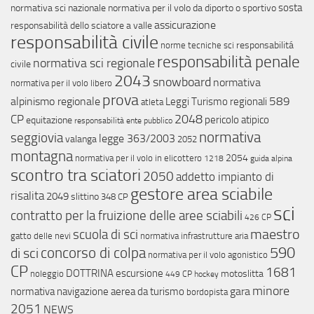
sosta
normativa sci nazionale
normativa per il volo da diporto o sportivo
assicurazione
responsabilità dello sciatore a valle
responsabilità civile
responsabilitá
norme tecniche sci
responsabilità penale
normativa sci regionale
civile
2043
snowboard
normativa
normativa per il volo libero
prova
589
alpinismo regionale
Leggi Turismo regionali
atleta
CP
2048
pericolo atipico
equitazione
responsabilità ente pubblico
normativa
seggiovia
legge 363/2003
valanga
2052
montagna
2054
normativa per il volo in elicottero
1218
guida alpina
scontro tra sciatori
2050
addetto impianto di
gestore area sciabile
risalita
2049
slittino
348 CP
sci
contratto per la fruizione delle aree sciabili
426 CP
maestro
scuola di sci
gatto delle nevi
normativa infrastrutture aria
concorso di colpa
590
di sci
normativa per il volo agonistico
CP
1681
DOTTRINA
escursione
motoslitta
noleggio
449 CP
hockey
minore
gara
normativa navigazione aerea da turismo
bordopista
2051
NEWS