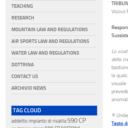
TRIBUN
TEACHING
Vedove 
RESEARCH
Respons
MOUNTAIN LAW AND REGULATIONS
Sussist
AIR SPORTS LAW AND REGULATIONS
Lo sciat
WATER LAW AND REGULATIONS
della cr
DOTTRINA
bastione
la qual
CONTACT US
visuale 
ARCHIVIO NEWS
prevede
anomal
TAG CLOUD
© Umber
590 CP
addetto impianto di risalita
Testo d