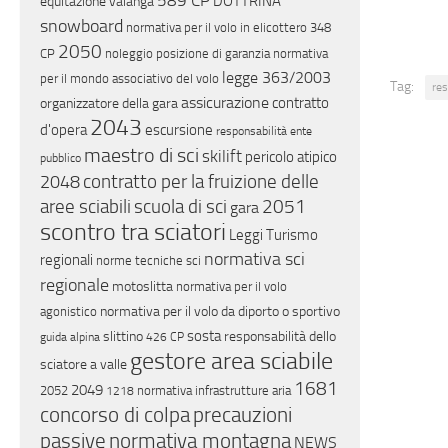
589 CP
DOTTRINA
equitazione
valanga
snowboard
normativa per il volo in elicottero
348
2050
CP
noleggio
posizione di garanzia
normativa
legge 363/2003
per il mondo associativo del volo
Tag:
res
assicurazione
contratto
organizzatore della gara
2043
d'opera
escursione
responsabilità ente
maestro di sci
skilift
pericolo atipico
pubblico
contratto per la fruizione delle
2048
aree sciabili
scuola di sci
2051
gara
scontro tra sciatori
Leggi Turismo
normativa sci
regionali
norme tecniche sci
regionale
motoslitta
normativa per il volo
normativa per il volo da diporto o sportivo
agonistico
sosta
slittino
responsabilità dello
guida alpina
426 CP
gestore area sciabile
sciatore a valle
1681
2049
2052
normativa infrastrutture aria
1218
concorso di colpa
precauzioni
passive
normativa montagna
NEWS