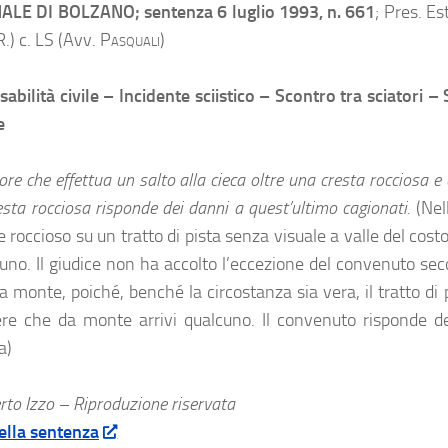
ALE DI BOLZANO; sentenza 6 luglio 1993, n. 661
; Pres. Es
R.
) c. LS (Avv.
Pasquali
)
abilità civile – Incidente sciistico – Scontro tra sciatori –
e
ore che effettua un salto alla cieca oltre una cresta rocciosa e 
esta rocciosa risponde dei danni a quest’ultimo cagionati.
(Nel
 roccioso su un tratto di pista senza visuale a valle del cost
cuno. Il giudice non ha accolto l’eccezione del convenuto seco
a monte, poiché, benché la circostanza sia vera, il tratto di p
re che da monte arrivi qualcuno. Il convenuto risponde de
a)
to Izzo – Riproduzione riservata
ella sentenza