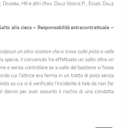
t.
Delerba;
HK e altri (Avv.
Dalle Vedove P., Egger, Dalle
 Salto alla cieca – Responsabilità extracontrattuale –
colpisce un altro sciatore che si trova sulla pista a valle
la specie, il convenuto ha effettuato un salto oltre un
one e senza controllare se a valle del bastione vi fosse
ndo cui l’attrice era ferma in un tratto di pista senza
ista su cui si è verificato l’incidente è tale da non far
l danno per aver assunto il rischio di una condotta