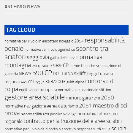
ARCHIVIO NEWS
TAG CLOUD
responsabilità
2054
normativa per il volo in elicottero
noleggio
scontro tra
penale
normativa per il volo agonistico
sciatori
normativa
seggiovia
gatto delle nevi
montagna
589 CP
escursione
norme tecniche sci
posizione di
590 CP
skilift
NEWS
DOTTRINA
Leggi Turismo
garanzia
concorso di
legge 363/2003
regionali
449 CP
guida alpina
colpa
fuoripista
equitazione
normativa sci nazionale
slittino
gestore area sciabile
minore
2050
gara
1218
maestro di sci
2051
normativa navigazione aerea da turismo
prova
normativa alpinismo
valanga
responsabilità ente pubblico
contratto per la fruizione delle aree sciabili
regionale
scuola
normativa per il volo da diporto o sportivo
responsabilitá civile