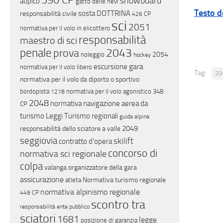
590 CP
snowboard
atipico
gatto delle nevi
Testo d
sosta
DOTTRINA
responsabilitá civile
426 CP
sci
2051
normativa per il volo in elicottero
responsabilità
maestro di sci
penale
2043
prova
2054
noleggio
hockey
gara
escursione
normativa per il volo libero
Tag:
20
normativa per il volo da diporto o sportivo
bordopista
normativa per il volo agonistico
348
1218
2048
normativa navigazione aerea da
CP
turismo
Leggi Turismo regionali
guida alpina
2049
responsabilità dello sciatore a valle
seggiovia
skilift
contratto d'opera
concorso di
normativa sci regionale
colpa
valanga
organizzatore della gara
assicurazione
Normativa turismo regionale
atleta
normativa alpinismo regionale
449 CP
scontro tra
responsabilità ente pubblico
sciatori
1681
legge
posizione di garanzia