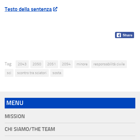
Testo della sentenza
Tag:
2043
2050
2051
2054
minore
responsabilità civile
sci
scontro tra sciatori
sosta
MENU
MISSION
CHI SIAMO/THE TEAM