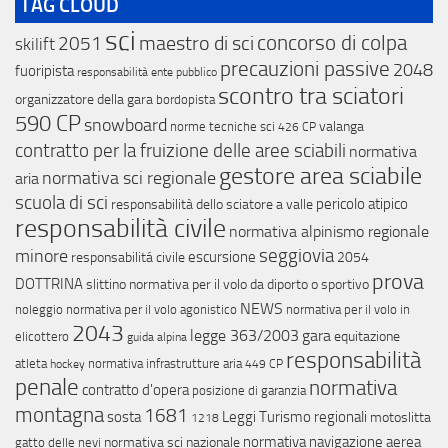
TAG CLOUD
sci
concorso di colpa
maestro di sci
2051
skilift
precauzioni passive
2048
fuoripista
responsabilità ente pubblico
scontro tra sciatori
organizzatore della gara
bordopista
590 CP
snowboard
valanga
norme tecniche sci
426 CP
contratto per la fruizione delle aree sciabili
normativa
gestore area sciabile
normativa sci regionale
aria
scuola di sci
pericolo atipico
responsabilità dello sciatore a valle
responsabilità civile
normativa alpinismo regionale
minore
seggiovia
escursione
responsabilitá civile
2054
prova
DOTTRINA
slittino
normativa per il volo da diporto o sportivo
NEWS
noleggio
normativa per il volo agonistico
normativa per il volo in
2043
legge 363/2003
gara
equitazione
elicottero
guida alpina
responsabilità
atleta
normativa infrastrutture aria
hockey
449 CP
penale
normativa
contratto d'opera
posizione di garanzia
montagna
1681
sosta
Leggi Turismo regionali
motoslitta
1218
normativa navigazione aerea
normativa sci nazionale
gatto delle nevi