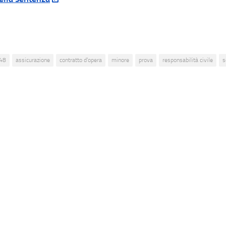
48
assicurazione
contratto d'opera
minore
prova
responsabilità civile
s