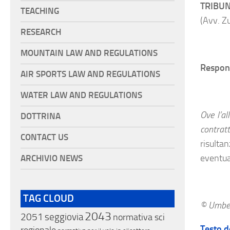
TRIBUN
TEACHING
(Avv. Z
RESEARCH
MOUNTAIN LAW AND REGULATIONS
Respons
AIR SPORTS LAW AND REGULATIONS
WATER LAW AND REGULATIONS
Ove l’al
DOTTRINA
contratt
CONTACT US
risultan
eventual
ARCHIVIO NEWS
TAG CLOUD
© Umber
2043
2051
seggiovia
normativa sci
Testo d