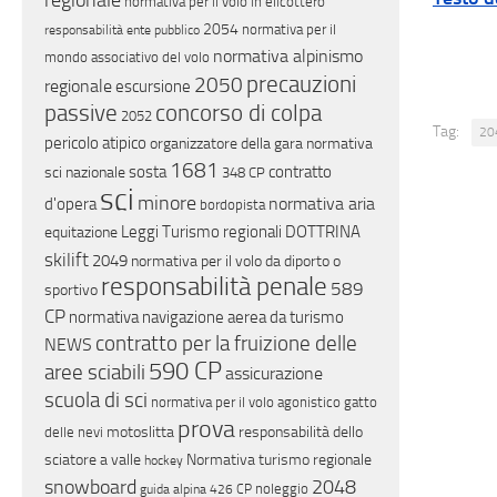
regionale
normativa per il volo in elicottero
2054
normativa per il
responsabilità ente pubblico
normativa alpinismo
mondo associativo del volo
precauzioni
2050
regionale
escursione
concorso di colpa
passive
2052
Tag:
20
pericolo atipico
organizzatore della gara
normativa
1681
sosta
contratto
sci nazionale
348 CP
sci
minore
normativa aria
d'opera
bordopista
Leggi Turismo regionali
DOTTRINA
equitazione
skilift
2049
normativa per il volo da diporto o
responsabilità penale
589
sportivo
CP
normativa navigazione aerea da turismo
contratto per la fruizione delle
NEWS
590 CP
aree sciabili
assicurazione
scuola di sci
normativa per il volo agonistico
gatto
prova
motoslitta
responsabilità dello
delle nevi
sciatore a valle
Normativa turismo regionale
hockey
snowboard
2048
noleggio
guida alpina
426 CP