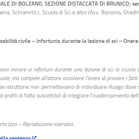
ALE DI BOLZANO, SEZIONE DISTACCATA DI BRUNICO; sente
uena, Schramm) c. Scuola di Sci e altro (Avv. Bonomo, Ghedina
abilità civile – Infortunio durante la lezione di sci – Oner
lievo minore si infortuni durante una lezione di sci la scuola d
uale, ma compete all’attore assolvere l’onere di provare i fatt
ze istruttorie non permettevano di individuare illuogo dove si 
i profili di fatto suscettibili di integrare l’inadempimento del
to Izzo – Riproduzione riservata
ella sentenza