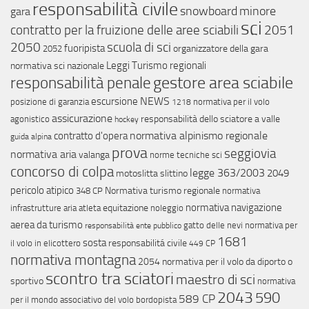
responsabilità civile
snowboard
minore
gara
sci
contratto per la fruizione delle aree sciabili
2051
scuola di sci
2050
fuoripista
organizzatore della gara
2052
Leggi Turismo regionali
normativa sci nazionale
gestore area sciabile
responsabilità penale
NEWS
escursione
posizione di garanzia
normativa per il volo
1218
assicurazione
responsabilità dello sciatore a valle
agonistico
hockey
normativa alpinismo regionale
contratto d'opera
guida alpina
prova
seggiovia
normativa aria
valanga
norme tecniche sci
concorso di colpa
legge 363/2003
2049
motoslitta
slittino
pericolo atipico
Normativa turismo regionale
348 CP
normativa
normativa navigazione
equitazione
infrastrutture aria
atleta
noleggio
aerea da turismo
gatto delle nevi
normativa per
responsabilità ente pubblico
1681
sosta
responsabilitá civile
il volo in elicottero
449 CP
normativa montagna
2054
normativa per il volo da diporto o
scontro tra sciatori
maestro di sci
sportivo
normativa
2043
590
589 CP
per il mondo associativo del volo
bordopista