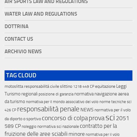
AIR SPORTS LAW AND REGULATIONS
WATER LAW AND REGULATIONS
DOTTRINA
CONTACT US
ARCHIVIO NEWS
TAG CLOUD
Leggi
motoslitta
responsabilitá civile
slittino
equitazione
1218
449 CP
Turismo regionali
normativa navigazione aerea
posizione di garanzia
da turismo
normativa per il mondo associativo del volo
norme tecniche sci
responsabilità penale
NEWS
normativa per il volo
426 CP
sci
concorso di colpa
prova
2051
da diporto o sportivo
contratto per la
589 CP
normativa sci nazionale
noleggio
fruizione delle aree sciabili
minore
normativa per il volo