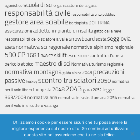
scuola di sci
organizzatore della gara
agonistico
responsabilità civile
responsabilità ente pubblico
gestore area sciabile
DOTTRINA
bordopista
addetto impianto di risalita
assicurazione
gatto delle nevi
snowboard
seggiovia
sosta
responsabilità dello sciatore a valle
normativa sci regionale
normativa alpinismo regionale
atleta
590 CP
1681
skilift
escursione
contratto d'opera
348 CP
maestro di sci
pericolo atipico
Normativa turismo regionale
normativa montagna
precauzioni
2049
guida alpina
scontro tra sciatori
passive
2050
normativa
hockey
2043
2048
gara
legge
fuoripista
per il volo libero
2052
363/2003
normativa aria
2054
normativa infrastrutture aria
normativa
valanga
per il volo in elicottero
Utilizziamo i cookie per essere sicuri che tu possa avere la
migliore esperienza sul nostro sito. Se continui ad utilizzare
questo sito noi assumiamo che tu ne sia felice.