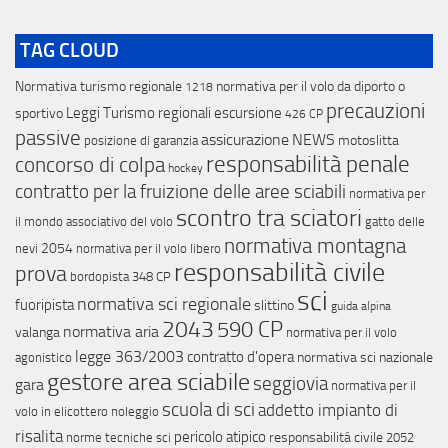
TAG CLOUD
Normativa turismo regionale
normativa per il volo da diporto o
1218
precauzioni
Leggi Turismo regionali
escursione
sportivo
426 CP
passive
assicurazione
NEWS
motoslitta
posizione di garanzia
responsabilità penale
concorso di colpa
hockey
contratto per la fruizione delle aree sciabili
normativa per
scontro tra sciatori
il mondo associativo del volo
gatto delle
normativa montagna
2054
nevi
normativa per il volo libero
responsabilità civile
prova
bordopista
348 CP
sci
normativa sci regionale
fuoripista
slittino
guida alpina
2043
590 CP
normativa aria
valanga
normativa per il volo
legge 363/2003
contratto d'opera
normativa sci nazionale
agonistico
gestore area sciabile
seggiovia
gara
normativa per il
scuola di sci
addetto impianto di
volo in elicottero
noleggio
risalita
pericolo atipico
responsabilitá civile
norme tecniche sci
2052