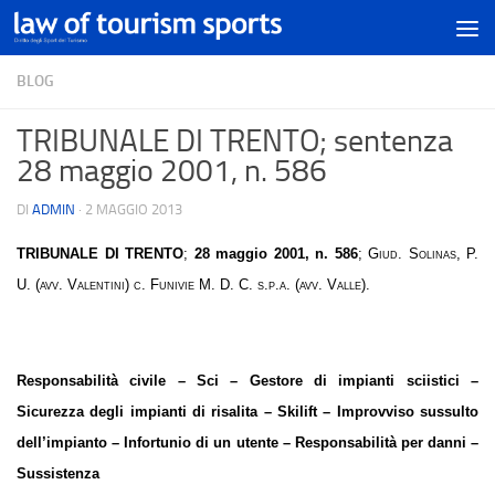
BLOG
TRIBUNALE DI TRENTO; sentenza
28 maggio 2001, n. 586
DI
ADMIN
·
2 MAGGIO 2013
TRIBUNALE DI TRENTO
;
28 maggio 2001, n. 586
;
Giud. Solinas, P.
U. (avv. Valentini) c. Funivie M. D. C. s.p.a. (avv. Valle).
Responsabilità civile – Sci – Gestore di impianti sciistici –
Sicurezza degli impianti di risalita – Skilift – Improvviso sussulto
dell’impianto – Infortunio di un utente – Responsabilità per danni –
Sussistenza