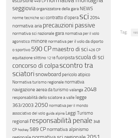
normativa montagna
escursione
449 CP
seggiovia
NEWS
organizzatore della gara
sci
contratto d'opera
2054
norme tecniche sci
precauzioni passive
normativa aria
Tag:
res
gara
normativa sci nazionale
normativa per il volo
minore
normativa per il volo da diporto
agonistico
590 CP
maestro di sci
o sportivo
426 CP
scuola di sci
fuoripista
equitazione
slittino
1218
scontro tra
concorso di colpa
sciatori
snowboard
pericolo atipico
normativa
Normativa turismo regionale
2048
navigazione aerea da turismo
valanga
legge
responsabilità dello sciatore a valle
2050
363/2003
normativa per il mondo
Leggi Turismo
associativo del volo
guida alpina
responsabilità penale
regionali
348
589 CP
normativa alpinismo
CP
hockey
2051
normativa sci regionale
regionale