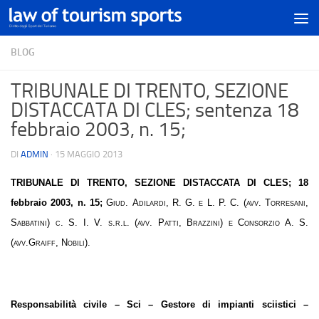
BLOG
TRIBUNALE DI TRENTO, SEZIONE
DISTACCATA DI CLES; sentenza 18
febbraio 2003, n. 15;
DI
ADMIN
·
15 MAGGIO 2013
TRIBUNALE DI TRENTO, SEZIONE DISTACCATA DI CLES
; 18
febbraio 2003, n. 15;
Giud. Adilardi, R. G. e L. P. C. (avv. Torresani,
Sabbatini) c. S. I. V. s.r.l. (avv. Patti, Brazzini) e Consorzio A. S.
(avv.Graiff, Nobili).
Responsabilità civile – Sci – Gestore di impianti sciistici –