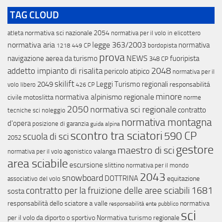
TAG CLOUD
normativa sci nazionale
2054
atleta
normativa per il volo in elicottero
normativa aria
legge 363/2003
normativa
bordopista
1218
449 CP
prova
NEWS
navigazione aerea da turismo
fuoripista
348 CP
addetto impianto di risalita
2048
pericolo atipico
normativa per il
skilift
2049
Leggi Turismo regionali
responsabilitá
volo libero
426 CP
minore
normativa alpinismo regionale
civile
motoslitta
norme
2050
normativa sci regionale
contratto
tecniche sci
noleggio
normativa montagna
d'opera
posizione di garanzia
guida alpina
scontro tra sciatori
590 CP
scuola di sci
2052
gestore
maestro di sci
valanga
normativa per il volo agonistico
area sciabile
escursione
slittino
normativa per il mondo
2043
snowboard
DOTTRINA
equitazione
associativo del volo
contratto per la fruizione delle aree sciabili
1681
sosta
responsabilità dello sciatore a valle
normativa
responsabilità ente pubblico
sci
per il volo da diporto o sportivo
Normativa turismo regionale