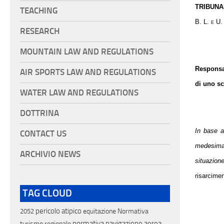
TRIBUNA
TEACHING
B. L. e U.
RESEARCH
MOUNTAIN LAW AND REGULATIONS
Responsab
AIR SPORTS LAW AND REGULATIONS
di uno sc
WATER LAW AND REGULATIONS
DOTTRINA
In base a
CONTACT US
medesima,
ARCHIVIO NEWS
situazione
risarcimen
TAG CLOUD
pericolo atipico
equitazione
Normativa
2052
normativa navigazione aerea
turismo regionale