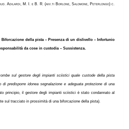
iud. Adilardi, M. I. e B. R. (avv.ti Borlone, Salomone, Peterlongo) c.
– Biforcazione della pista – Presenza di un dislivello – Infortunio
esponsabilità da cose in custodia – Sussistenza.
combe sul gestore degli impianti sciistici quale custode della pista
 di predisporre idonea segnalazione e adeguata protezione di una
to principio, il gestore degli impianti sciistici è stato condannato al
 sul tracciato in prossimità di una biforcazione della pista).