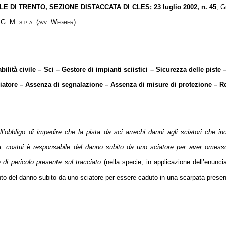
LE DI TRENTO, SEZIONE DISTACCATA DI CLES
; 23 luglio 2002, n. 45
;
G
 G. M. s.p.a. (avv. Wegher).
ilità civile – Sci – Gestore di impianti sciistici – Sicurezza delle piste 
iatore – Assenza di segnalazione – Assenza di misure di protezione – R
ll’obbligo di impedire che la pista da sci arrechi danni agli sciatori che in
 costui è responsabile del danno subito da uno sciatore per aver omesso
 di pericolo presente sul tracciato
(nella specie, in applicazione dell’enuncia
to del danno subito da uno sciatore per essere caduto in una scarpata presente