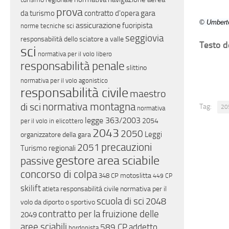
prova
gara
da turismo
contratto d'opera
© Umberto
assicurazione
fuoripista
norme tecniche sci
seggiovia
responsabilità dello sciatore a valle
Testo d
sci
normativa per il volo libero
responsabilità penale
slittino
normativa per il volo agonistico
responsabilità civile
maestro
di sci
normativa montagna
Tag:
20
normativa
legge 363/2003
2054
per il volo in elicottero
2043
2050
Leggi
organizzatore della gara
precauzioni
2051
Turismo regionali
gestore area sciabile
passive
concorso di colpa
motoslitta
348 CP
449 CP
skilift
responsabilitá civile
normativa per il
atleta
scuola di sci
2048
volo da diporto o sportivo
contratto per la fruizione delle
2049
aree sciabili
589 CP
addetto
bordopista