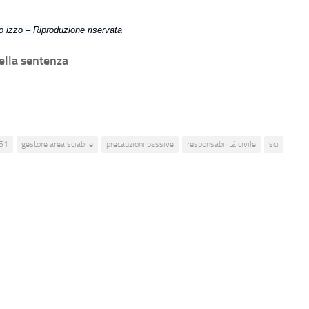
 izzo – Riproduzione riservata
ella sentenza
51
gestore area sciabile
precauzioni passive
responsabilità civile
sci